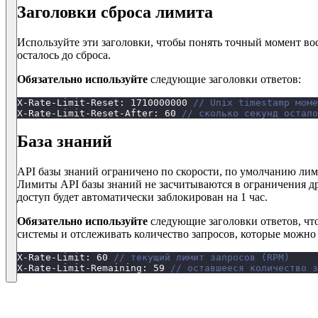
Заголовки сброса лимита
Используйте эти заголовки, чтобы понять точный момент во
осталось до сброса.
Обязательно используйте
следующие заголовки ответов:
X-Rate-Limit-Reset
:
1710000000
// Unix timestamp моме
X-Rate-Limit-Reset-After
:
60
// сколько секунд остало
База знаний
API базы знаний ограничено по скорости, по умолчанию лими
Лимиты API базы знаний не засчитываются в ограничения д
доступ будет автоматически заблокирован на 1 час.
Обязательно используйте
следующие заголовки ответов, чт
системы и отслеживать количество запросов, которые можно
X-Rate-Limit
:
60
// текущий лимит запросов (RPM)
X-Rate-Limit-Remaining
:
59
// оставшееся количество з