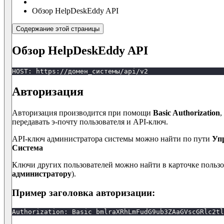
Обзор HelpDeskEddy API
Содержание этой страницы
Обзор HelpDeskEddy API
HOST: https://домен_системы/api/v2
Авторизация
Авторизация производится при помощи
Basic Authorization
,
передавать э-почту пользователя и API-ключ.
API-ключ администратора системы можно найти по пути
Упр
Система
Ключи других пользователей можно найти в карточке пользо
администратору
).
Пример заголовка авторизации:
Authorization: Basic bmlraXRhLmFudG9ub3ZAaGVscGRlc2tl