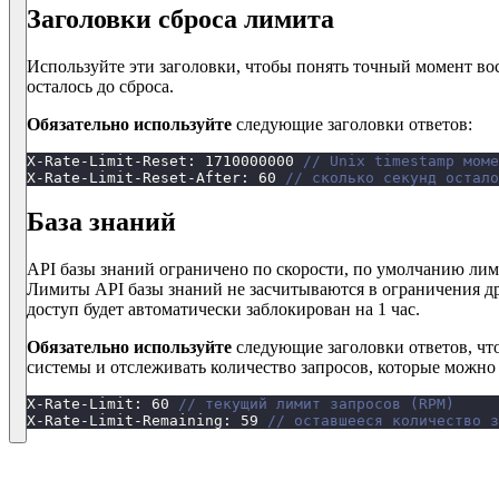
Заголовки сброса лимита
Используйте эти заголовки, чтобы понять точный момент во
осталось до сброса.
Обязательно используйте
следующие заголовки ответов:
X-Rate-Limit-Reset
:
1710000000
// Unix timestamp моме
X-Rate-Limit-Reset-After
:
60
// сколько секунд остало
База знаний
API базы знаний ограничено по скорости, по умолчанию лими
Лимиты API базы знаний не засчитываются в ограничения д
доступ будет автоматически заблокирован на 1 час.
Обязательно используйте
следующие заголовки ответов, чт
системы и отслеживать количество запросов, которые можно
X-Rate-Limit
:
60
// текущий лимит запросов (RPM)
X-Rate-Limit-Remaining
:
59
// оставшееся количество з