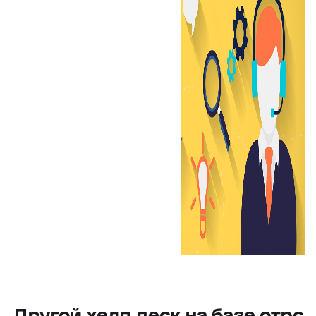
Другой хелп деск на базе отрс