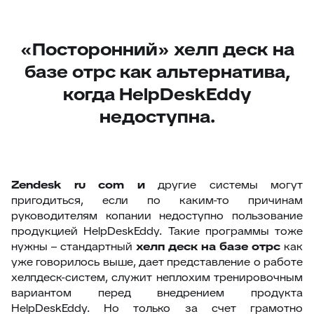
«Посторонний» хелп деск на
базе отрс как альтернатива,
когда HelpDeskEddy
недоступна.
Z
endesk ru com и
другие системы могут
пригодиться, если по каким-то причинам
руководителям копании недоступно пользование
продукцией HelpDeskEddy. Такие программы тоже
нужны – стандартный
хелп деск на базе отрс
как
уже говорилось выше, дает представление о работе
хелпдеск-систем, служит неплохим тренировочным
вариантом перед внедрением продукта
HelpDeskEddy. Но только за счет грамотно