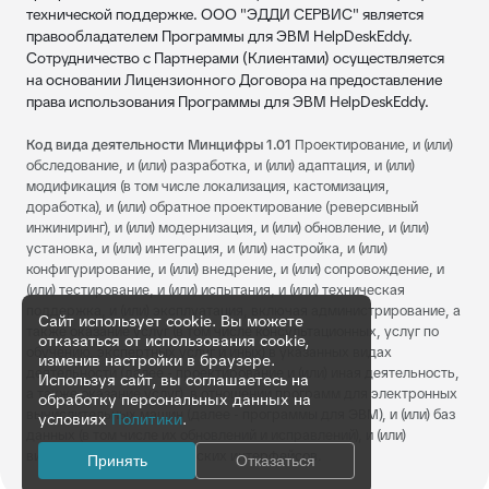
технической поддержке. ООО "ЭДДИ СЕРВИС" является
правообладателем Программы для ЭВМ HelpDeskEddy.
Сотрудничество с Партнерами (Клиентами) осуществляется
на основании Лицензионного Договора на предоставление
права использования Программы для ЭВМ HelpDeskEddy.
Код вида деятельности Минцифры 1.01
Проектирование, и (или)
обследование, и (или) разработка, и (или) адаптация, и (или)
модификация (в том числе локализация, кастомизация,
доработка), и (или) обратное проектирование (реверсивный
инжиниринг), и (или) модернизация, и (или) обновление, и (или)
установка, и (или) интеграция, и (или) настройка, и (или)
конфигурирование, и (или) внедрение, и (или) сопровождение, и
(или) тестирование, и (или) испытания, и (или) техническая
поддержка, и (или) эксплуатация, включая администрирование, а
Сайт использует cookie. Вы можете
также оказание услуг (в том числе консультационных, услуг по
отказаться от использования cookie,
обучению, экспертных услуг и иных) в указанных видах
изменив настройки в браузере.
деятельности (далее - проектирование и (или) иная деятельность,
Используя сайт, вы соглашаетесь на
а также оказание услуг), в отношении программ для электронных
обработку персональных данных на
вычислительных машин (далее - программы для ЭВМ), и (или) баз
условиях
Политики
.
данных (в том числе их обновлений и исправлений), и (или)
визуальных пользовательских интерфейсов.
Принять
Отказаться