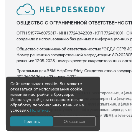
ОБЩЕСТВО С ОГРАНИЧЕННОЙ ОТВЕТСТВЕННОСТ
ОГРН 5157746075317 · ИНН 7724342308 · КПП 772401001 · ОК
созданию и использованию баз данных и информационных р
Общество с ограниченной ответственностью "ЭДДИ СЕРВИС"
Номер решения о государственной аккредитации: АО-202305
решения: 17.05.2023, номер в реестре аккредитованных орга
Программа для ЭВМ HelpDeskEddy. Свидетельство о госуда
2022660496 от «03» июня 2022 г.
Сайт использует cookie. Вы можете
отказаться от использования cookie,
Код вида деятельности Минцифры 1.01
Проектирование, и (или) 
изменив настройки в браузере.
обратное проектирование (реверсивный инжиниринг), и (или) модерн
Используя сайт, вы соглашаетесь на
сопровождение, и (или) тестирование, и (или) испытания, и (или
обработку персональных данных на
по обучению, экспертных услуг и иных) в указанных видах деяте
условиях
Политики
.
вычислительных машин (далее - программы для ЭВМ), и (или) баз
Принять
Отказаться