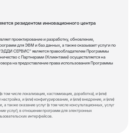
ется резидентом инновационного центра
яет проектирование и разработку, обновление,
ограмм для ЭВМ и баз данных, а также оказывает услуги по
 "ЭДДИ СЕРВИС" является правообладателем Программы
ничество с Партнерами (Клиентами) осуществляется на
овора на предоставление права использования Программы
(в том числе локализация, кастомизация, доработка), и (или)
 настройка, и (или) конфигурирование, и (или) внедрение, и (или)
е, а также оказание услуг (в том числе консультационных, услуг
ание услуг), в отношении программ для электронных
ользовательских интерфейсов.