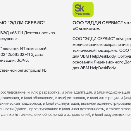
ЬЮ "ЭДДИ СЕРВИС"
ООО "ЭДДИ СЕРВИС" явля
«Сколково».
ВЭД «63.11.1 Деятельность по
есурсов».
ООО "ЭДДИ СЕРВИС" осуществл
модификацию и исправление пр
 является ИТ компанией.
технической поддержке. ООО
02-12668532741-3, дата
для ЭВМ HelpDeskEddy. Сотруд
низаций: 36795.
основании Лицензионного Дог
для ЭВМ HelpDeskEddy.
рственной регистрации №
обследование, и (или) разработка, и (или) адаптация, и (или) модификация 
изация, и (или) обновление, и (или) установка, и (или) интеграция, и (или)
) техническая поддержка, и (или) эксплуатация, включая администрировани
льности (далее - проектирование и (или) иная деятельность, а также оказ
 данных (в том числе их обновлений и исправлений), и (или) визуальных п