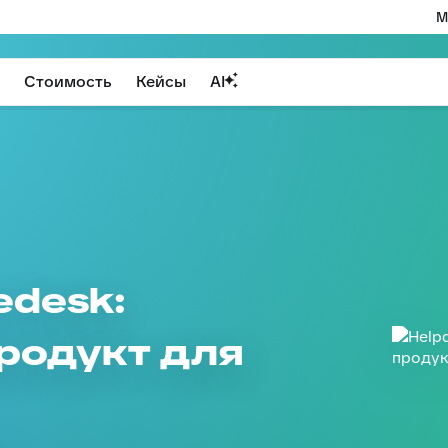
М
Стоимость
Кейсы
AI
edesk:
родукт для