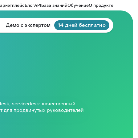
аркетплейс
Блог
API
База знаний
Обучение
О продукте
Демо с экспертом
14 дней бесплатно