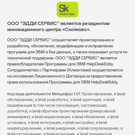
ООО "ЭДДИ СЕРВИС" является резидентом
инновационного центра «Сколково».
ООО "ЭДДИ СЕРВИС" осуществляет проектирование и
разработку, обновление, модификацию и исправление
программ для ЭВМ и баз данных, а также оказывает услуги по
технической поддержке. ООО "ЭДДИ СЕРВИС" является
правообладателем Программы для ЭВМ HelpDeskEddy.
Сотрудничество с Партнерами (Клиентами) осуществляется
на основании Лицензионного Договора на предоставление
права использования Программы для ЭВМ HelpDeskEddy.
Код вида деятельности Минцифры 1.01
Проектирование, и (или)
обследование, и (или) разработка, и (или) адаптация, и (или)
модификация (в том числе локализация, кастомизация,
доработка), и (или) обратное проектирование (реверсивный
инжиниринг), и (или) модернизация, и (или) обновление, и (или)
установка, и (или) интеграция, и (или) настройка, и (или)
конфигурирование, и (или) внедрение, и (или) сопровождение, и
(или) тестирование, и (или) испытания, и (или) техническая