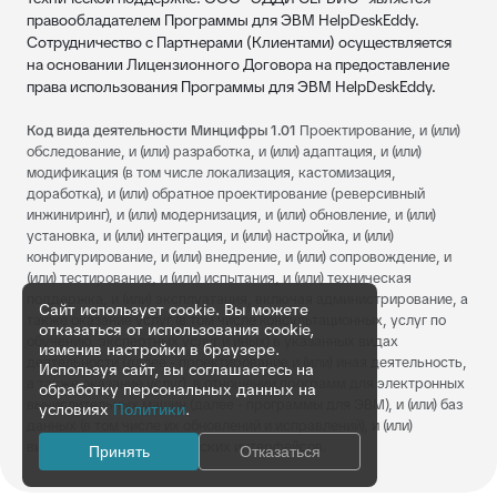
правообладателем Программы для ЭВМ HelpDeskEddy.
Сотрудничество с Партнерами (Клиентами) осуществляется
на основании Лицензионного Договора на предоставление
права использования Программы для ЭВМ HelpDeskEddy.
Код вида деятельности Минцифры 1.01
Проектирование, и (или)
обследование, и (или) разработка, и (или) адаптация, и (или)
модификация (в том числе локализация, кастомизация,
доработка), и (или) обратное проектирование (реверсивный
инжиниринг), и (или) модернизация, и (или) обновление, и (или)
установка, и (или) интеграция, и (или) настройка, и (или)
конфигурирование, и (или) внедрение, и (или) сопровождение, и
(или) тестирование, и (или) испытания, и (или) техническая
поддержка, и (или) эксплуатация, включая администрирование, а
Сайт использует cookie. Вы можете
также оказание услуг (в том числе консультационных, услуг по
отказаться от использования cookie,
обучению, экспертных услуг и иных) в указанных видах
изменив настройки в браузере.
деятельности (далее - проектирование и (или) иная деятельность,
Используя сайт, вы соглашаетесь на
а также оказание услуг), в отношении программ для электронных
обработку персональных данных на
вычислительных машин (далее - программы для ЭВМ), и (или) баз
условиях
Политики
.
данных (в том числе их обновлений и исправлений), и (или)
визуальных пользовательских интерфейсов.
Принять
Отказаться