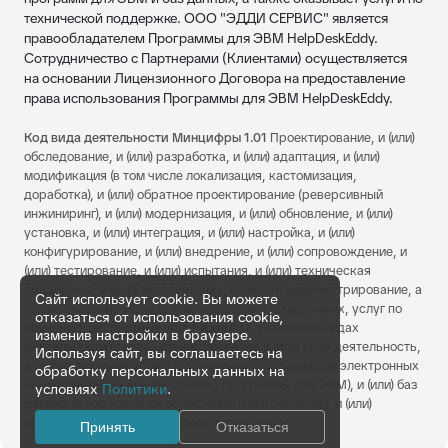
технической поддержке. ООО "ЭДДИ СЕРВИС" является
правообладателем Программы для ЭВМ HelpDeskEddy.
Сотрудничество с Партнерами (Клиентами) осуществляется
на основании Лицензионного Договора на предоставление
права использования Программы для ЭВМ HelpDeskEddy.
Код вида деятельности Минцифры 1.01
Проектирование, и (или)
обследование, и (или) разработка, и (или) адаптация, и (или)
модификация (в том числе локализация, кастомизация,
доработка), и (или) обратное проектирование (реверсивный
инжиниринг), и (или) модернизация, и (или) обновление, и (или)
установка, и (или) интеграция, и (или) настройка, и (или)
конфигурирование, и (или) внедрение, и (или) сопровождение, и
(или) тестирование, и (или) испытания, и (или) техническая
поддержка, и (или) эксплуатация, включая администрирование, а
Сайт использует cookie. Вы можете
также оказание услуг (в том числе консультационных, услуг по
отказаться от использования cookie,
обучению, экспертных услуг и иных) в указанных видах
изменив настройки в браузере.
деятельности (далее - проектирование и (или) иная деятельность,
Используя сайт, вы соглашаетесь на
а также оказание услуг), в отношении программ для электронных
обработку персональных данных на
вычислительных машин (далее - программы для ЭВМ), и (или) баз
условиях
Политики
.
данных (в том числе их обновлений и исправлений), и (или)
визуальных пользовательских интерфейсов.
Принять
Отказаться