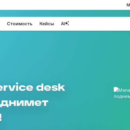
М
Стоимость
Кейсы
AI
rvice desk
однимет
!