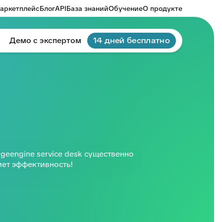
аркетплейс
Блог
API
База знаний
Обучение
О продукте
Демо с экспертом
14 дней бесплатно