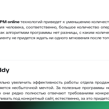
BPM
online
технологий приведет к уменьшению количес
ия человека, соответственно, большое количество опе
как алгоритмам программы нет разницы, с каким колич
енту не придется ждать ни одного мгновения после того
ddy
ильно увеличить эффективность работы отдела продаж
яется несбыточной мечтой. За полезные программы не
о они редко полностью отвечают требованиям конкр
ивать под конкретный сайт, естественно, за это придет