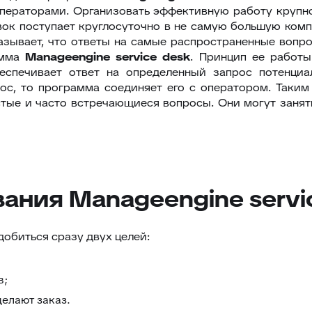
ераторами. Организовать эффективную работу крупно
явок поступает круглосуточно в не самую большую ком
казывает, что ответы на самые распространенные вопр
амма
Manageengine
service
desk
. Принцип ее работы
еспечивает ответ на определенный запрос потенциал
с, то программа соединяет его с оператором. Таки
тые и часто встречающиеся вопросы. Они могут занят
ания Manageengine servi
добиться сразу двух целей:
в;
делают заказ.