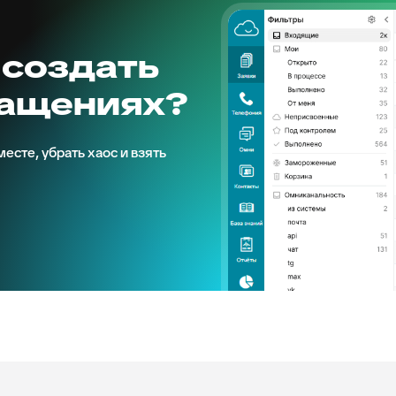
 создать
ращениях?
есте, убрать хаос и взять