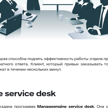
орая способна поднять эффективность работы отдела пр
тного ответа. Клиент, который привык заказывать то
жат в течении нескольких минут.
service desk
 создана программа
Manageengine
service
desk
. Она 