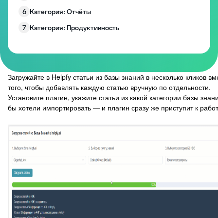
6
Категория: Отчёты
7
Категория: Продуктивность
8
Категория: Работа с полями
9
Категория: Уведомления
10
Изменение размера блоков заявки
Загружайте в Helpfy статьи из базы знаний в несколько кликов вм
того, чтобы добавлять каждую статью вручную по отдельности.
Запрос согласия на обработку персональных
11
Установите плагин, укажите статьи из какой категории базы знан
данных
бы хотели импортировать — и плагин сразу же приступит к работ
12
EddyPlay
13
Опросы/Голосование
14
Подтверждение отправки ответа
15
Глобальное уведомление
16
Скрыть боковые панели заявки
17
Запретить создание заявки без клиента
18
Комментарии по умолчанию