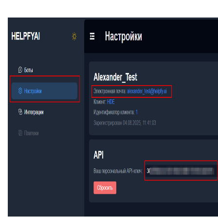
73
Суфлёр — ИИ-помощник в HelpDeskEddy
74
Отчёт по суфлёру
75
Helpfy: обучение бота на базе знаний
76
Напоминание о смене статуса
77
Тема заявки во вкладке браузера
78
Автостатус сотрудника
79
Умное упоминание
80
Глобальный поиск
81
ИИ-аналитика заявки
82
Конец смены
83
Автоподпись сотрудника
84
Контроль качества заявки
85
Умное распределение по департаментам
86
Улучшение ответа