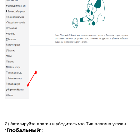
33
Подзаявки в Омни
34
Ограничение доступа к отчетам
35
Открытие заявки в Омни
36
Свернуть/развернуть цитирование
37
Предыдущие исполнители
38
Подсвечивание текста
39
Скрыть кнопки заявки
40
Запись меток из дополнительного поля
41
История заявок по полю заявки
42
История заявок связанных контактов
43
Дополнительная панель навигации в заявках
2) Активируйте плагин и убедитесь что Тип плагина указан
44
Наблюдатели
"
Глобальный
":
45
Подтверждение макроса