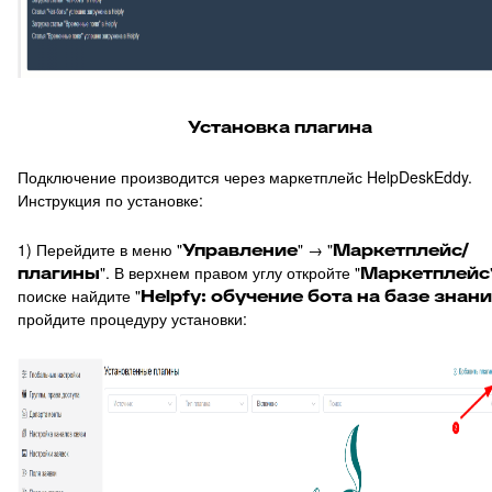
19
Превышение количества заявок в фильтре
20
Подсказка адреса (DaData)
21
Поиск по странице базы знаний
Установка плагина
22
Отображать язык пользователя
23
Упорядочить поля заявки
Подключение производится через маркетплейс HelpDeskEddy.
Инструкция по установке:
24
Отображать поля контактов в Омни
25
Спрятать поля контактов в заявке
1) Перейдите в меню "
Управление
" → "
Маркетплейс/
плагины
". В верхнем правом углу откройте "
Маркетплейс
26
Канал связи по умолчанию
поиске найдите "
Helpfy: обучение бота на базе знан
27
Копирование заявки
пройдите процедуру установки:
28
Цепочка статусов
29
Групповая распечатка
30
Копировать поля клиента
31
Возврат к списку заявок
32
Массовое закрытие заявок