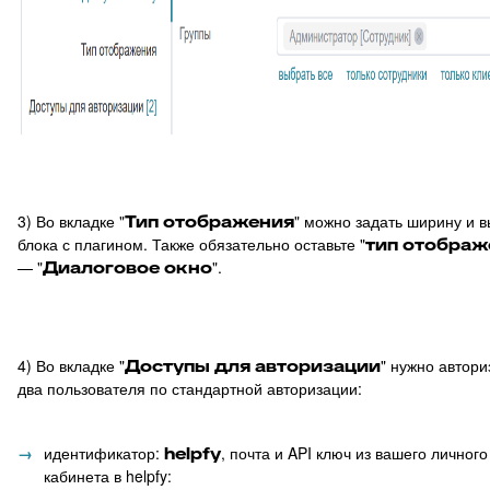
60
Клонирование дополнительных полей
61
Поля компании в заявке
62
Jira – дополнительные возможности
63
Чек-листы
64
Видимость переписки
65
Интеграция с CloudPayments
3) Во вкладке "
Тип отображения
" можно задать ширину и в
блока с плагином. Также обязательно оставьте "
тип отображ
66
Яндекс переводчик
— "
Диалоговое окно
".
67
Закрепленные сообщения
68
Цвет заявок в общем списке
69
Раскрыть ответ
4) Во вкладке "
Доступы для авторизации
" нужно автори
два пользователя по стандартной авторизации:
70
Загрузка/выгрузка темы базы знаний
71
Отчёт по аудиту (расширенные возможности)
идентификатор:
helpfy
, почта и API ключ из вашего личного
72
Интеграция с Wazzup24
кабинета в helpfy: