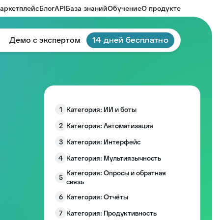
аркетплейс
Блог
API
База знаний
Обучение
О продукте
Демо с экспертом
14 дней бесплатно
1
Категория: ИИ и боты
2
Категория: Автоматизация
3
Категория: Интерфейс
4
Категория: Мультиязычность
Категория: Опросы и обратная
5
связь
6
Категория: Отчёты
7
Категория: Продуктивность