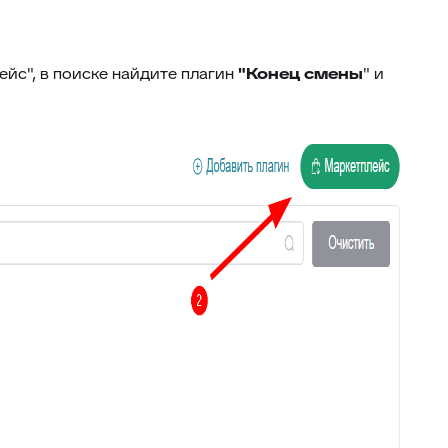
46
Внешние ссылки
47
Внешние ссылки (омни)
ейс", в поиске найдите плагин
"Конец смены
" и
48
Список подзаявок
49
Добавить автора ответа в метки
50
Выделение фейковой почты
51
Стоп-слова
52
Цвет фона выпадающего списка
53
Уведомление про блеклист
Настройка видимости атрибутов
54
заявки
55
Подсчёт кол-ва символов ответа
Оповещение про объединение
56
заявок
Время ответа оператора с момента
57
назначения
58
Уведомления партнерам