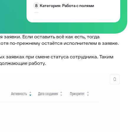
8
Категория: Работа с полями
9
Категория: Уведомления
10
Изменение размера блоков заявки
Запрос согласия на обработку
 заявки. Если оставить всё как есть, тогда
11
персональных данных
хотя по-прежнему остаётся исполнителем в заявке.
12
EddyPlay
х заявках при смене статуса сотрудника. Таким
13
Опросы/Голосование
родолжающие работу.
14
Подтверждение отправки ответа
15
Глобальное уведомление
16
Скрыть боковые панели заявки
Запретить создание заявки без
17
клиента
18
Комментарии по умолчанию
Превышение количества заявок в
19
фильтре