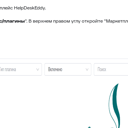
плейс HelpDeskEddy.
с/плагины
". В верхнем правом углу откройте "Маркетпл