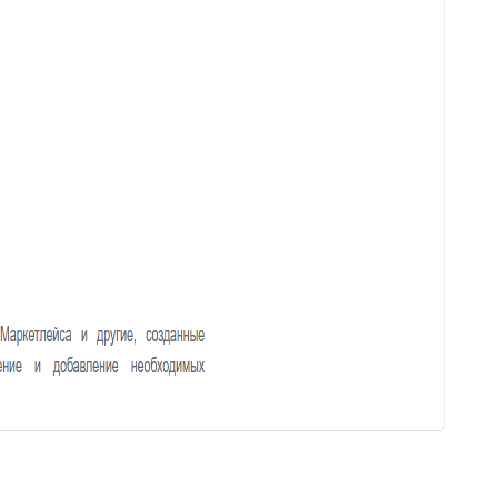
59
Горячие клавиши
Клонирование дополнительных
60
полей
61
Поля компании в заявке
Jira – дополнительные
62
возможности
63
Чек-листы
64
Видимость переписки
65
Интеграция с CloudPayments
66
Яндекс переводчик
67
Закрепленные сообщения
68
Цвет заявок в общем списке
69
Раскрыть ответ
Загрузка/выгрузка темы базы
70
знаний