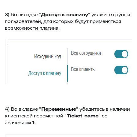
87
Отчёт по контролю качества заявки
3) Во вкладке "
Доступ к плагину
" укажите группы
88
Google переводчик
пользователей, для которых будут применяться
возможности плагина:
4) Во вкладке "
Переменные
" убедитесь в наличии
клиентской переменной "
Ticket_name
" со
значением 1: