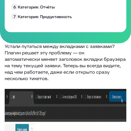
6
Категория: Отчёты
7
Категория: Продуктивность
8
Категория: Работа с полями
9
Категория: Уведомления
10
Изменение размера блоков заявки
Устали путаться между вкладками с заявками?
Плагин решает эту проблему — он
Запрос согласия на обработку персональных
11
автоматически меняет заголовок вкладки браузера
данных
на тему текущей заявки. Теперь вы всегда видите,
12
EddyPlay
над чем работаете, даже если открыто сразу
несколько тикетов.
13
Опросы/Голосование
14
Подтверждение отправки ответа
15
Глобальное уведомление
16
Скрыть боковые панели заявки
17
Запретить создание заявки без клиента
18
Комментарии по умолчанию