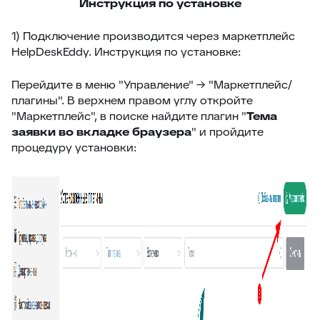
Инструкция по установке
33
Подзаявки в Омни
1) Подключение производится через маркетплейс
34
Ограничение доступа к отчетам
HelpDeskEddy. Инструкция по установке:
35
Открытие заявки в Омни
Перейдите в меню "Управление" → "Маркетплейс/
36
Свернуть/развернуть цитирование
плагины". В верхнем правом углу откройте
"Маркетплейс", в поиске найдите плагин "
Тема
37
Предыдущие исполнители
заявки во вкладке браузера
" и пройдите
38
Подсвечивание текста
процедуру установки:
39
Скрыть кнопки заявки
40
Запись меток из дополнительного поля
41
История заявок по полю заявки
42
История заявок связанных контактов
43
Дополнительная панель навигации в заявках
44
Наблюдатели
45
Подтверждение макроса