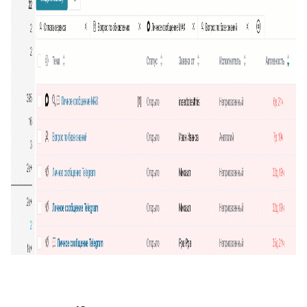
19
Превышение количества заявок в фильтре
20
Подсказка адреса (DaData)
21
Поиск по странице базы знаний
22
Отображать язык пользователя
23
Упорядочить поля заявки
24
Отображать поля контактов в Омни
25
Спрятать поля контактов в заявке
26
Канал связи по умолчанию
27
Копирование заявки
28
Цепочка статусов
29
Групповая распечатка
30
Копировать поля клиента
31
Возврат к списку заявок
32
Массовое закрытие заявок