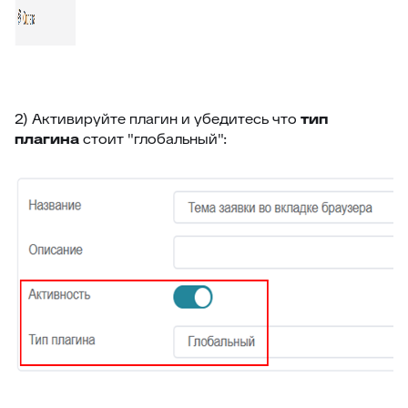
73
Суфлёр — ИИ-помощник в HelpDeskEddy
74
Отчёт по суфлёру
75
Helpfy: обучение бота на базе знаний
76
Напоминание о смене статуса
2) Активируйте плагин и убедитесь что
тип
77
Тема заявки во вкладке браузера
плагина
стоит "глобальный":
78
Автостатус сотрудника
79
Умное упоминание
80
Глобальный поиск
81
ИИ-аналитика заявки
82
Конец смены
83
Автоподпись сотрудника
84
Контроль качества заявки
85
Умное распределение по департаментам
86
Улучшение ответа