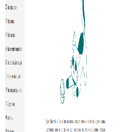
46
Внешние ссылки
47
Внешние ссылки (омни)
48
Список подзаявок
49
Добавить автора ответа в метки
50
Выделение фейковой почты
51
Стоп-слова
52
Цвет фона выпадающего списка
53
Уведомление про блеклист
54
Настройка видимости атрибутов заявки
55
Подсчёт кол-ва символов ответа
56
Оповещение про объединение заявок
57
Время ответа оператора с момента назначения
58
Уведомления партнерам
59
Горячие клавиши