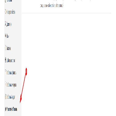
60
Клонирование дополнительных полей
61
Поля компании в заявке
62
Jira – дополнительные возможности
63
Чек-листы
64
Видимость переписки
65
Интеграция с CloudPayments
66
Яндекс переводчик
67
Закрепленные сообщения
68
Цвет заявок в общем списке
69
Раскрыть ответ
70
Загрузка/выгрузка темы базы знаний
71
Отчёт по аудиту (расширенные возможности)
72
Интеграция с Wazzup24