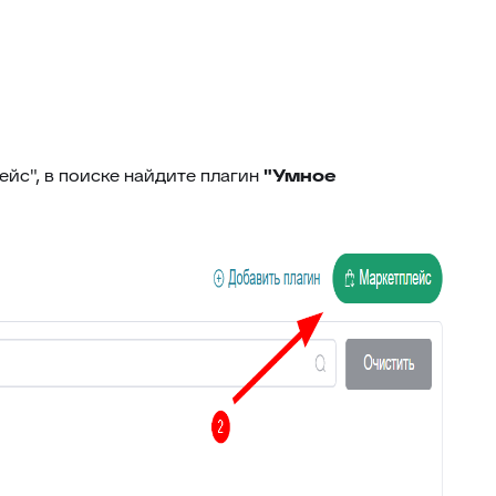
46
Внешние ссылки
47
Внешние ссылки (омни)
48
Список подзаявок
49
Добавить автора ответа в метки
50
Выделение фейковой почты
ейс", в поиске найдите плагин
"Умное
51
Стоп-слова
52
Цвет фона выпадающего списка
53
Уведомление про блеклист
Настройка видимости атрибутов
54
заявки
55
Подсчёт кол-ва символов ответа
Оповещение про объединение
56
заявок
Время ответа оператора с момента
57
назначения
58
Уведомления партнерам