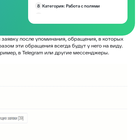
8
Категория: Работа с полями
9
Категория: Уведомления
10
Изменение размера блоков заявки
Запрос согласия на обработку
л заявку после упоминания, обращения, в которых
11
персональных данных
бразом эти обращения всегда будут у него на виду.
12
EddyPlay
имер, в Telegram или другие мессенджеры.
13
Опросы/Голосование
14
Подтверждение отправки ответа
15
Глобальное уведомление
16
Скрыть боковые панели заявки
Запретить создание заявки без
17
клиента
18
Комментарии по умолчанию
Превышение количества заявок в
19
фильтре