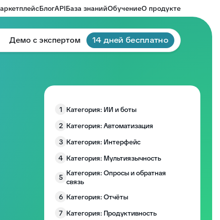
аркетплейс
Блог
API
База знаний
Обучение
О продукте
Демо с экспертом
14 дней бесплатно
1
Категория: ИИ и боты
2
Категория: Автоматизация
3
Категория: Интерфейс
4
Категория: Мультиязычность
Категория: Опросы и обратная
5
связь
6
Категория: Отчёты
7
Категория: Продуктивность