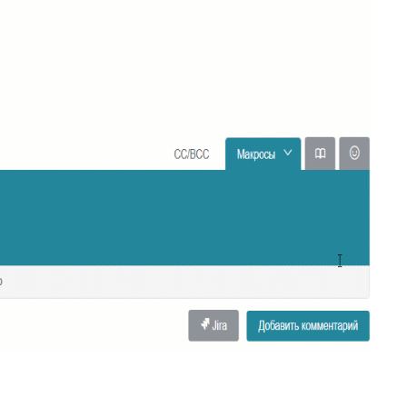
34
Ограничение доступа к отчетам
35
Открытие заявки в Омни
36
Свернуть/развернуть цитирование
37
Предыдущие исполнители
38
Подсвечивание текста
39
Скрыть кнопки заявки
Запись меток из дополнительного
40
поля
41
История заявок по полю заявки
История заявок связанных
42
контактов
Дополнительная панель навигации
43
в заявках
44
Наблюдатели
45
Подтверждение макроса