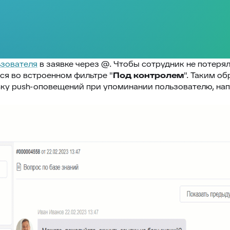
ьзователя
в заявке через @. Чтобы сотрудник не потеря
ся во встроенном фильтре "
Под контролем
". Таким о
ку push-оповещений при упоминании пользователю, напр