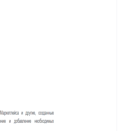
59
Горячие клавиши
Клонирование дополнительных
60
полей
61
Поля компании в заявке
Jira – дополнительные
62
возможности
63
Чек-листы
64
Видимость переписки
65
Интеграция с CloudPayments
66
Яндекс переводчик
67
Закрепленные сообщения
68
Цвет заявок в общем списке
69
Раскрыть ответ
Загрузка/выгрузка темы базы
70
знаний