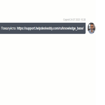
20
Подсказка адреса (DaData)
21
Поиск по странице базы знаний
22
Отображать язык пользователя
23
Упорядочить поля заявки
24
Отображать поля контактов в Омни
25
Спрятать поля контактов в заявке
26
Канал связи по умолчанию
27
Копирование заявки
28
Цепочка статусов
29
Групповая распечатка
30
Копировать поля клиента
31
Возврат к списку заявок
32
Массовое закрытие заявок
33
Подзаявки в Омни