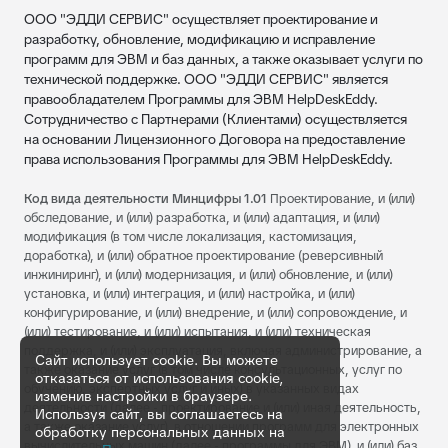
ООО "ЭДДИ СЕРВИС" осуществляет проектирование и
разработку, обновление, модификацию и исправление
программ для ЭВМ и баз данных, а также оказывает услуги по
технической поддержке. ООО "ЭДДИ СЕРВИС" является
правообладателем Программы для ЭВМ HelpDeskEddy.
Сотрудничество с Партнерами (Клиентами) осуществляется
на основании Лицензионного Договора на предоставление
права использования Программы для ЭВМ HelpDeskEddy.
Код вида деятельности Минцифры 1.01
Проектирование, и (или)
обследование, и (или) разработка, и (или) адаптация, и (или)
модификация (в том числе локализация, кастомизация,
доработка), и (или) обратное проектирование (реверсивный
инжиниринг), и (или) модернизация, и (или) обновление, и (или)
установка, и (или) интеграция, и (или) настройка, и (или)
конфигурирование, и (или) внедрение, и (или) сопровождение, и
(или) тестирование, и (или) испытания, и (или) техническая
поддержка, и (или) эксплуатация, включая администрирование, а
Сайт использует cookie. Вы можете
также оказание услуг (в том числе консультационных, услуг по
отказаться от использования cookie,
обучению, экспертных услуг и иных) в указанных видах
изменив настройки в браузере.
деятельности (далее - проектирование и (или) иная деятельность,
Используя сайт, вы соглашаетесь на
а также оказание услуг), в отношении программ для электронных
обработку персональных данных на
вычислительных машин (далее - программы для ЭВМ), и (или) баз