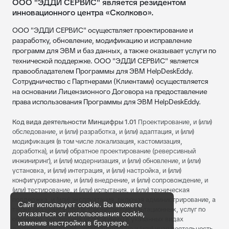
ООО "ЭДДИ СЕРВИС" является резидентом
инновационного центра «Сколково».
ООО "ЭДДИ СЕРВИС" осуществляет проектирование и
разработку, обновление, модификацию и исправление
программ для ЭВМ и баз данных, а также оказывает услуги по
технической поддержке. ООО "ЭДДИ СЕРВИС" является
правообладателем Программы для ЭВМ HelpDeskEddy.
Сотрудничество с Партнерами (Клиентами) осуществляется
на основании Лицензионного Договора на предоставление
права использования Программы для ЭВМ HelpDeskEddy.
Код вида деятельности Минцифры 1.01
Проектирование, и (или)
обследование, и (или) разработка, и (или) адаптация, и (или)
модификация (в том числе локализация, кастомизация,
доработка), и (или) обратное проектирование (реверсивный
инжиниринг), и (или) модернизация, и (или) обновление, и (или)
установка, и (или) интеграция, и (или) настройка, и (или)
конфигурирование, и (или) внедрение, и (или) сопровождение, и
(или) тестирование, и (или) испытания, и (или) техническая
поддержка, и (или) эксплуатация, включая администрирование, а
Сайт использует cookie. Вы можете
также оказание услуг (в том числе консультационных, услуг по
отказаться от использования cookie,
обучению, экспертных услуг и иных) в указанных видах
изменив настройки в браузере.
деятельности (далее - проектирование и (или) иная деятельность,