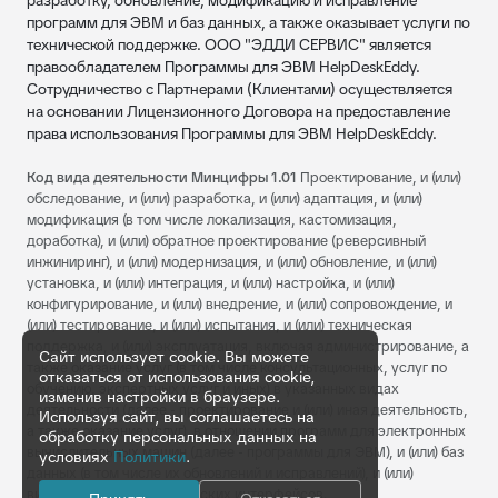
разработку, обновление, модификацию и исправление
программ для ЭВМ и баз данных, а также оказывает услуги по
технической поддержке. ООО "ЭДДИ СЕРВИС" является
правообладателем Программы для ЭВМ HelpDeskEddy.
Сотрудничество с Партнерами (Клиентами) осуществляется
на основании Лицензионного Договора на предоставление
права использования Программы для ЭВМ HelpDeskEddy.
Код вида деятельности Минцифры 1.01
Проектирование, и (или)
обследование, и (или) разработка, и (или) адаптация, и (или)
модификация (в том числе локализация, кастомизация,
доработка), и (или) обратное проектирование (реверсивный
инжиниринг), и (или) модернизация, и (или) обновление, и (или)
установка, и (или) интеграция, и (или) настройка, и (или)
конфигурирование, и (или) внедрение, и (или) сопровождение, и
(или) тестирование, и (или) испытания, и (или) техническая
поддержка, и (или) эксплуатация, включая администрирование, а
Сайт использует cookie. Вы можете
также оказание услуг (в том числе консультационных, услуг по
отказаться от использования cookie,
обучению, экспертных услуг и иных) в указанных видах
изменив настройки в браузере.
деятельности (далее - проектирование и (или) иная деятельность,
Используя сайт, вы соглашаетесь на
а также оказание услуг), в отношении программ для электронных
обработку персональных данных на
вычислительных машин (далее - программы для ЭВМ), и (или) баз
условиях
Политики
.
данных (в том числе их обновлений и исправлений), и (или)
визуальных пользовательских интерфейсов.