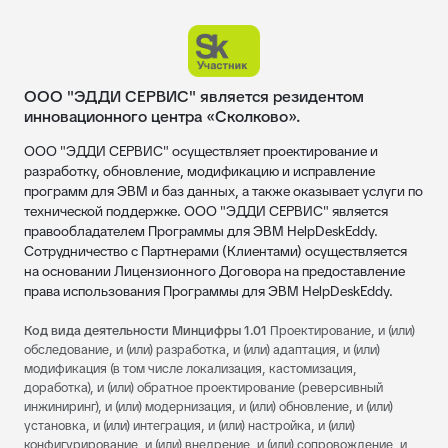
ООО "ЭДДИ СЕРВИС" является резидентом
инновационного центра «Сколково».
ООО "ЭДДИ СЕРВИС" осуществляет проектирование и
разработку, обновление, модификацию и исправление
программ для ЭВМ и баз данных, а также оказывает услуги по
технической поддержке. ООО "ЭДДИ СЕРВИС" является
правообладателем Программы для ЭВМ HelpDeskEddy.
Сотрудничество с Партнерами (Клиентами) осуществляется
на основании Лицензионного Договора на предоставление
права использования Программы для ЭВМ HelpDeskEddy.
Код вида деятельности Минцифры 1.01
Проектирование, и (или)
обследование, и (или) разработка, и (или) адаптация, и (или)
модификация (в том числе локализация, кастомизация,
доработка), и (или) обратное проектирование (реверсивный
инжиниринг), и (или) модернизация, и (или) обновление, и (или)
установка, и (или) интеграция, и (или) настройка, и (или)
конфигурирование, и (или) внедрение, и (или) сопровождение, и