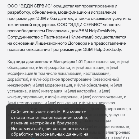
ООО "ЭДДИ СЕРВИС" осуществляет проектирование и
разработку, обновление, модификацию и исправление
программ для ЭВМ и баз данных, а также оказывает услуги по
технической поддержке. ООО "ЭДДИ СЕРВИС" является
правообладателем Программы для ЭВМ HelpDeskEddy.
Сотрудничество с Партнерами (Клиентами) осуществляется
на основании Лицензионного Договора на предоставление
права использования Программы для ЭВМ HelpDeskEddy.
Код вида деятельности Минцифры 1.01
Проектирование, и (или)
обследование, и (или) разработка, и (или) адаптация, и (или)
модификация (в том числе локализация, кастомизация,
доработка), и (или) обратное проектирование (реверсивный
инжиниринг), и (или) модернизация, и (или) обновление, и (или)
установка, и (или) интеграция, и (или) настройка, и (или)
конфигурирование, и (или) внедрение, и (или) сопровождение, и
(или) тестирование, и (или) испытания, и (или) техническая
поддержка, и (или) эксплуатация, включая администрирование, а
Сайт использует cookie. Вы можете
также оказание услуг (в том числе консультационных, услуг по
отказаться от использования cookie,
обучению, экспертных услуг и иных) в указанных видах
изменив настройки в браузере.
деятельности (далее - проектирование и (или) иная деятельность,
Используя сайт, вы соглашаетесь на
а также оказание услуг), в отношении программ для электронных
обработку персональных данных на
вычислительных машин (далее - программы для ЭВМ), и (или) баз