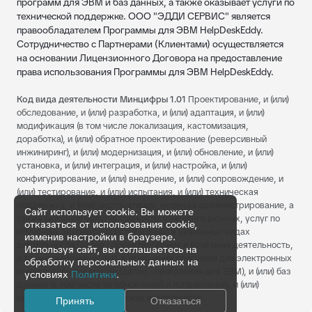
программ для ЭВМ и баз данных, а также оказывает услуги по
технической поддержке. ООО "ЭДДИ СЕРВИС" является
правообладателем Программы для ЭВМ HelpDeskEddy.
Сотрудничество с Партнерами (Клиентами) осуществляется
на основании Лицензионного Договора на предоставление
права использования Программы для ЭВМ HelpDeskEddy.
Код вида деятельности Минцифры 1.01
Проектирование, и (или)
обследование, и (или) разработка, и (или) адаптация, и (или)
модификация (в том числе локализация, кастомизация,
доработка), и (или) обратное проектирование (реверсивный
инжиниринг), и (или) модернизация, и (или) обновление, и (или)
установка, и (или) интеграция, и (или) настройка, и (или)
конфигурирование, и (или) внедрение, и (или) сопровождение, и
(или) тестирование, и (или) испытания, и (или) техническая
поддержка, и (или) эксплуатация, включая администрирование, а
Сайт использует cookie. Вы можете
также оказание услуг (в том числе консультационных, услуг по
отказаться от использования cookie,
обучению, экспертных услуг и иных) в указанных видах
изменив настройки в браузере.
деятельности (далее - проектирование и (или) иная деятельность,
Используя сайт, вы соглашаетесь на
а также оказание услуг), в отношении программ для электронных
обработку персональных данных на
вычислительных машин (далее - программы для ЭВМ), и (или) баз
условиях
Политики
.
данных (в том числе их обновлений и исправлений), и (или)
визуальных пользовательских интерфейсов.
Принять
Отказаться