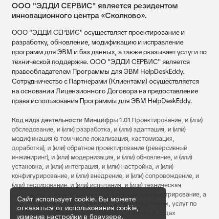
ООО "ЭДДИ СЕРВИС" является резидентом
инновационного центра «Сколково».
ООО "ЭДДИ СЕРВИС" осуществляет проектирование и
разработку, обновление, модификацию и исправление
программ для ЭВМ и баз данных, а также оказывает услуги по
технической поддержке. ООО "ЭДДИ СЕРВИС" является
правообладателем Программы для ЭВМ HelpDeskEddy.
Сотрудничество с Партнерами (Клиентами) осуществляется
на основании Лицензионного Договора на предоставление
права использования Программы для ЭВМ HelpDeskEddy.
Код вида деятельности Минцифры 1.01
Проектирование, и (или)
обследование, и (или) разработка, и (или) адаптация, и (или)
модификация (в том числе локализация, кастомизация,
доработка), и (или) обратное проектирование (реверсивный
инжиниринг), и (или) модернизация, и (или) обновление, и (или)
установка, и (или) интеграция, и (или) настройка, и (или)
конфигурирование, и (или) внедрение, и (или) сопровождение, и
(или) тестирование, и (или) испытания, и (или) техническая
поддержка, и (или) эксплуатация, включая администрирование, а
Сайт использует cookie. Вы можете
также оказание услуг (в том числе консультационных, услуг по
отказаться от использования cookie,
обучению, экспертных услуг и иных) в указанных видах
изменив настройки в браузере.