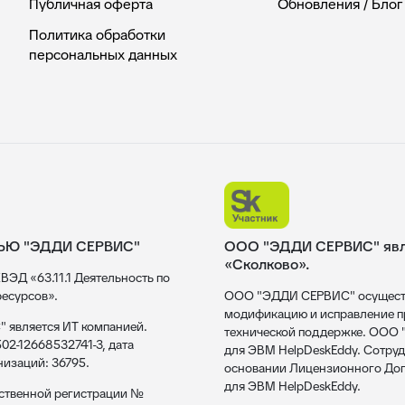
Публичная оферта
Обновления / Блог
Политика обработки
персональных данных
ЬЮ "ЭДДИ СЕРВИС"
ООО "ЭДДИ СЕРВИС" явля
«Сколково».
ВЭД «63.11.1 Деятельность по
есурсов».
ООО "ЭДДИ СЕРВИС" осуществл
модификацию и исправление пр
 является ИТ компанией.
технической поддержке. ООО
02-12668532741-3, дата
для ЭВМ HelpDeskEddy. Сотруд
низаций: 36795.
основании Лицензионного Дог
для ЭВМ HelpDeskEddy.
рственной регистрации №