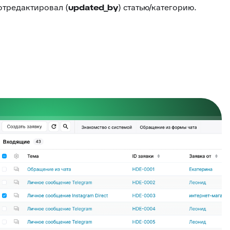
отредактировал (
updated_by
) статью/категорию.