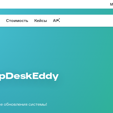
М
Стоимость
Кейсы
AI
lpDeskEddy
гие обновления системы!