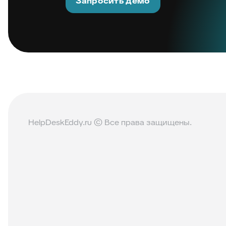
Запросить демо
HelpDeskEddy.ru © Все права защищены.