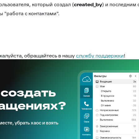
ользователя, который создал (
created_by
) и последним 
ы "работа с контактами".
ожалуйста, обращайтесь в нашу
службу поддержки
!
 создать
ращениях?
есте, убрать хаос и взять