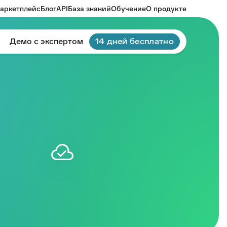
аркетплейс
Блог
API
База знаний
Обучение
О продукте
Демо с экспертом
14 дней бесплатно