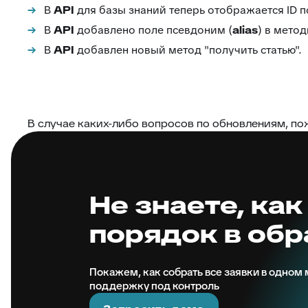
В
API
для базы знаний теперь отображается ID п
В
API
добавлено поле псевдоним (
alias
) в метод
В
API
добавлен новый метод "получить статью".
В случае каких-либо вопросов по обновлениям, п
Не знаете, как
порядок в об
Покажем, как собрать все заявки в одном м
поддержку под контроль