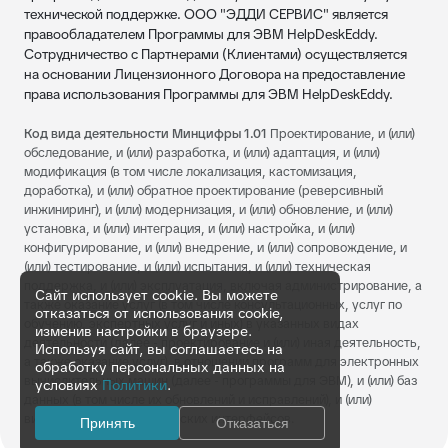
технической поддержке. ООО "ЭДДИ СЕРВИС" является
правообладателем Программы для ЭВМ HelpDeskEddy.
Сотрудничество с Партнерами (Клиентами) осуществляется
на основании Лицензионного Договора на предоставление
права использования Программы для ЭВМ HelpDeskEddy.
Код вида деятельности Минцифры 1.01
Проектирование, и (или)
обследование, и (или) разработка, и (или) адаптация, и (или)
модификация (в том числе локализация, кастомизация,
доработка), и (или) обратное проектирование (реверсивный
инжиниринг), и (или) модернизация, и (или) обновление, и (или)
установка, и (или) интеграция, и (или) настройка, и (или)
конфигурирование, и (или) внедрение, и (или) сопровождение, и
(или) тестирование, и (или) испытания, и (или) техническая
поддержка, и (или) эксплуатация, включая администрирование, а
Сайт использует cookie. Вы можете
также оказание услуг (в том числе консультационных, услуг по
отказаться от использования cookie,
обучению, экспертных услуг и иных) в указанных видах
изменив настройки в браузере.
деятельности (далее - проектирование и (или) иная деятельность,
Используя сайт, вы соглашаетесь на
а также оказание услуг), в отношении программ для электронных
обработку персональных данных на
вычислительных машин (далее - программы для ЭВМ), и (или) баз
условиях
Политики
.
данных (в том числе их обновлений и исправлений), и (или)
визуальных пользовательских интерфейсов.
Принять
Отказаться