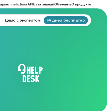
аркетплейс
Блог
API
База знаний
Обучение
О продукте
Демо с экспертом
14 дней бесплатно