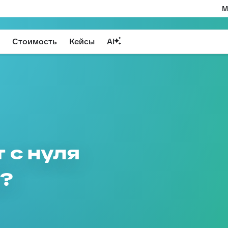
М
Стоимость
Кейсы
AI
 с нуля
k?