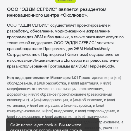
ООО "ЭДДИ СЕРВИС" является резидентом
инновационного центра «Сколково».
ООО "ЭДДИ СЕРВИС" осуществляет проектирование и
разработку, обновление, модификацию и исправление
программ для ЭВМ и баз данных, а также оказывает услуги по
технической поддержке. ООО "ЭДДИ СЕРВИС" является
правообладателем Программы для ЭВМ HelpDeskEddy.
Сотрудничество с Партнерами (Клиентами) осуществляется
на основании Лицензионного Договора на предоставление
права использования Программы для ЭВМ HelpDeskEddy.
Код вида деятельности Минцифры 1.01
Проектирование, и (или)
обследование, и (или) разработка, и (или) адаптация, и (или)
модификация (в том числе локализация, кастомизация,
доработка), и (или) обратное проектирование (реверсивный
инжиниринг), и (или) модернизация, и (или) обновление, и (или)
установка, и (или) интеграция, и (или) настройка, и (или)
конфигурирование, и (или) внедрение, и (или) сопровождение, и
(или) тестирование, и (или) испытания, и (или) техническая
поддержка, и (или) эксплуатация, включая администрирование, а
Сайт использует cookie. Вы можете
также оказание услуг (в том числе консультационных, услуг по
отказаться от использования cookie,