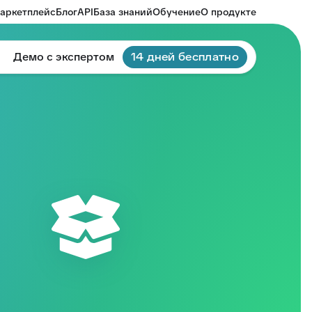
аркетплейс
Блог
API
База знаний
Обучение
О продукте
Демо с экспертом
14 дней бесплатно