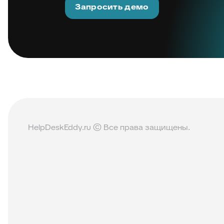
Запросить демо
HelpDeskEddy.ru © Все права защищены.