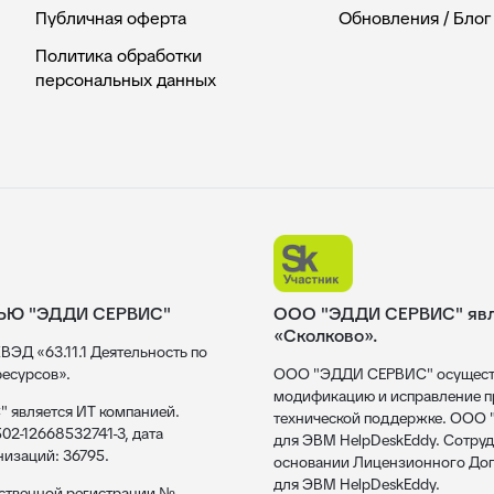
Публичная оферта
Обновления / Блог
Политика обработки
персональных данных
ЬЮ "ЭДДИ СЕРВИС"
ООО "ЭДДИ СЕРВИС" явля
«Сколково».
ВЭД «63.11.1 Деятельность по
есурсов».
ООО "ЭДДИ СЕРВИС" осуществл
модификацию и исправление пр
 является ИТ компанией.
технической поддержке. ООО
02-12668532741-3, дата
для ЭВМ HelpDeskEddy. Сотруд
низаций: 36795.
основании Лицензионного Дог
для ЭВМ HelpDeskEddy.
рственной регистрации №