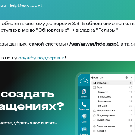
ии HelpDeskEddy!
обновить систему до версии 3.8. В обновление вошел 
ступно в меню "Обновление" → вкладка "Релизы".
зы данных, самой системы (
/var/www/hde.app
), а та
я в нашу
службу поддержки
!
 создать
ращениях?
есте, убрать хаос и взять