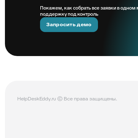
Покажем, как собрать все заявки в одном м
поддержку под контроль
Запросить демо
HelpDeskEddy.ru © Все права защищены.