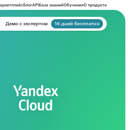
аркетплейс
Блог
API
База знаний
Обучение
О продукте
Демо с экспертом
14 дней бесплатно