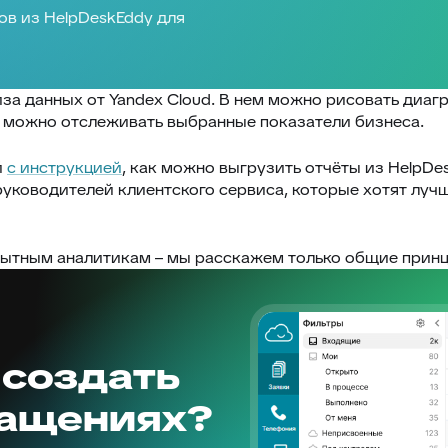
ов из HelpDeskEddy для
иза данных от Yandex Cloud. В нем можно рисовать диа
 можно отслеживать выбранные показатели бизнеса.
й
с инструкцией
, как можно выгрузить отчёты из HelpDes
руководителей клиентского сервиса, которые хотят лучш
 опытным аналитикам – мы расскажем только общие прин
 создать
ращениях?