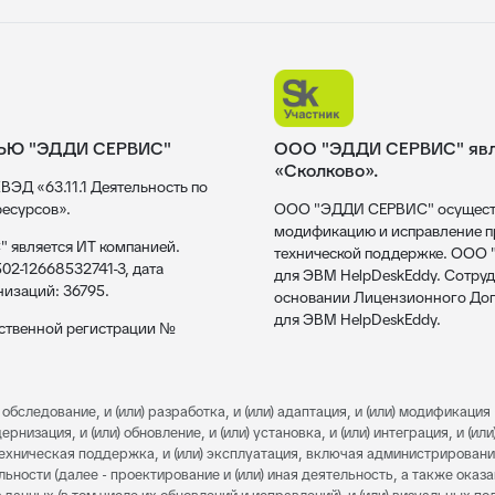
ЬЮ "ЭДДИ СЕРВИС"
ООО "ЭДДИ СЕРВИС" явля
«Сколково».
ВЭД «63.11.1 Деятельность по
есурсов».
ООО "ЭДДИ СЕРВИС" осуществл
модификацию и исправление пр
 является ИТ компанией.
технической поддержке. ООО
02-12668532741-3, дата
для ЭВМ HelpDeskEddy. Сотруд
низаций: 36795.
основании Лицензионного Дог
для ЭВМ HelpDeskEddy.
рственной регистрации №
обследование, и (или) разработка, и (или) адаптация, и (или) модификация 
изация, и (или) обновление, и (или) установка, и (или) интеграция, и (или)
) техническая поддержка, и (или) эксплуатация, включая администрировани
льности (далее - проектирование и (или) иная деятельность, а также оказ