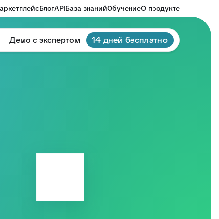
аркетплейс
Блог
API
База знаний
Обучение
О продукте
Демо с экспертом
14 дней бесплатно