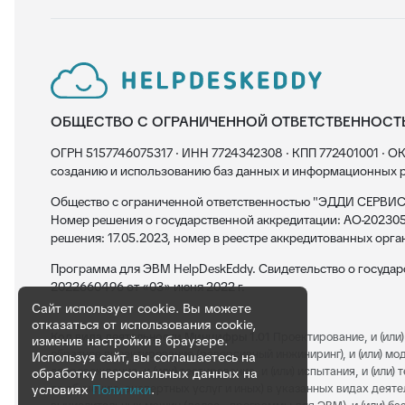
ОБЩЕСТВО С ОГРАНИЧЕННОЙ ОТВЕТСТВЕННОСТ
ОГРН 5157746075317 · ИНН 7724342308 · КПП 772401001 · ОК
созданию и использованию баз данных и информационных р
Общество с ограниченной ответственностью "ЭДДИ СЕРВИС"
Номер решения о государственной аккредитации: АО-202305
решения: 17.05.2023, номер в реестре аккредитованных орга
Программа для ЭВМ HelpDeskEddy. Свидетельство о госуда
2022660496 от «03» июня 2022 г.
Сайт использует cookie. Вы можете
отказаться от использования cookie,
Код вида деятельности Минцифры 1.01
Проектирование, и (или) 
изменив настройки в браузере.
обратное проектирование (реверсивный инжиниринг), и (или) модерн
Используя сайт, вы соглашаетесь на
сопровождение, и (или) тестирование, и (или) испытания, и (или
обработку персональных данных на
по обучению, экспертных услуг и иных) в указанных видах деяте
условиях
Политики
.