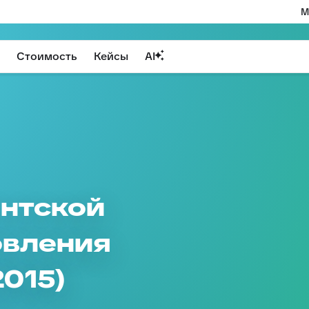
М
Стоимость
Кейсы
AI
нтской
овления
2015)