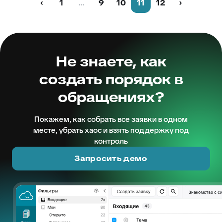
‹
1
...
9
10
11
12
›
Не знаете, как
создать порядок в
обращениях?
Покажем, как собрать все заявки в одном
месте, убрать хаос и взять поддержку под
контроль
Запросить демо