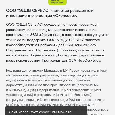
ООО "ЭДДИ СЕРВИС" является резидентом
инновационного центра «Сколково».
ООО "ЭДДИ СЕРВИС" осуществляет проектирование и
разработку, обновление, модификацию и исправление
программ для ЭВМ и баз данных, а также оказывает услуги по
технической поддержке. ООО "ЭДДИ СЕРВИС" является
правообладателем Программы для ЭВМ HelpDeskEddy.
Сотрудничество с Партнерами (Клиентами) осуществляется
на основании Лицензионного Договора на предоставление
права использования Программы для ЭВМ HelpDeskEddy.
Код вида деятельности Минцифры 1.01
Проектирование, и (или)
обследование, и (или) разработка, и (или) адаптация, и (или)
модификация (в том числе локализация, кастомизация,
доработка), и (или) обратное проектирование (реверсивный
инжиниринг), и (или) модернизация, и (или) обновление, и (или)
установка, и (или) интеграция, и (или) настройка, и (или)
конфигурирование, и (или) внедрение, и (или) сопровождение, и
(или) тестирование, и (или) испытания, и (или) техническая
поддержка, и (или) эксплуатация, включая администрирование, а
Сайт использует cookie. Вы можете
также оказание услуг (в том числе консультационных, услуг по