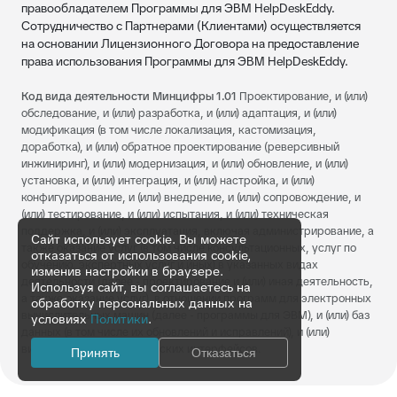
правообладателем Программы для ЭВМ HelpDeskEddy.
Сотрудничество с Партнерами (Клиентами) осуществляется
на основании Лицензионного Договора на предоставление
права использования Программы для ЭВМ HelpDeskEddy.
Код вида деятельности Минцифры 1.01
Проектирование, и (или)
обследование, и (или) разработка, и (или) адаптация, и (или)
модификация (в том числе локализация, кастомизация,
доработка), и (или) обратное проектирование (реверсивный
инжиниринг), и (или) модернизация, и (или) обновление, и (или)
установка, и (или) интеграция, и (или) настройка, и (или)
конфигурирование, и (или) внедрение, и (или) сопровождение, и
(или) тестирование, и (или) испытания, и (или) техническая
поддержка, и (или) эксплуатация, включая администрирование, а
Сайт использует cookie. Вы можете
также оказание услуг (в том числе консультационных, услуг по
отказаться от использования cookie,
обучению, экспертных услуг и иных) в указанных видах
изменив настройки в браузере.
деятельности (далее - проектирование и (или) иная деятельность,
Используя сайт, вы соглашаетесь на
а также оказание услуг), в отношении программ для электронных
обработку персональных данных на
вычислительных машин (далее - программы для ЭВМ), и (или) баз
условиях
Политики
.
данных (в том числе их обновлений и исправлений), и (или)
визуальных пользовательских интерфейсов.
Принять
Отказаться