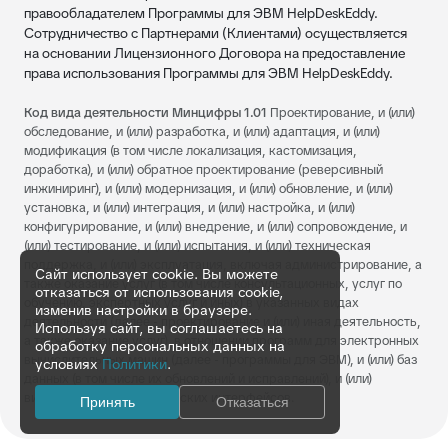
правообладателем Программы для ЭВМ HelpDeskEddy.
Сотрудничество с Партнерами (Клиентами) осуществляется
на основании Лицензионного Договора на предоставление
права использования Программы для ЭВМ HelpDeskEddy.
Код вида деятельности Минцифры 1.01
Проектирование, и (или)
обследование, и (или) разработка, и (или) адаптация, и (или)
модификация (в том числе локализация, кастомизация,
доработка), и (или) обратное проектирование (реверсивный
инжиниринг), и (или) модернизация, и (или) обновление, и (или)
установка, и (или) интеграция, и (или) настройка, и (или)
конфигурирование, и (или) внедрение, и (или) сопровождение, и
(или) тестирование, и (или) испытания, и (или) техническая
поддержка, и (или) эксплуатация, включая администрирование, а
Сайт использует cookie. Вы можете
также оказание услуг (в том числе консультационных, услуг по
отказаться от использования cookie,
обучению, экспертных услуг и иных) в указанных видах
изменив настройки в браузере.
деятельности (далее - проектирование и (или) иная деятельность,
Используя сайт, вы соглашаетесь на
а также оказание услуг), в отношении программ для электронных
обработку персональных данных на
вычислительных машин (далее - программы для ЭВМ), и (или) баз
условиях
Политики
.
данных (в том числе их обновлений и исправлений), и (или)
визуальных пользовательских интерфейсов.
Принять
Отказаться