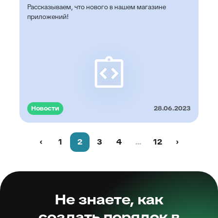
Рассказываем, что нового в нашем магазине
приложений!
Новости
28.06.2023
‹
1
2
3
4
...
12
›
Не знаете, как
создать порядок в