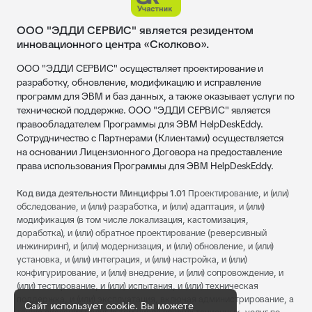
ООО "ЭДДИ СЕРВИС" является резидентом
инновационного центра «Сколково».
ООО "ЭДДИ СЕРВИС" осуществляет проектирование и
разработку, обновление, модификацию и исправление
программ для ЭВМ и баз данных, а также оказывает услуги по
технической поддержке. ООО "ЭДДИ СЕРВИС" является
правообладателем Программы для ЭВМ HelpDeskEddy.
Сотрудничество с Партнерами (Клиентами) осуществляется
на основании Лицензионного Договора на предоставление
права использования Программы для ЭВМ HelpDeskEddy.
Код вида деятельности Минцифры 1.01
Проектирование, и (или)
обследование, и (или) разработка, и (или) адаптация, и (или)
модификация (в том числе локализация, кастомизация,
доработка), и (или) обратное проектирование (реверсивный
инжиниринг), и (или) модернизация, и (или) обновление, и (или)
установка, и (или) интеграция, и (или) настройка, и (или)
конфигурирование, и (или) внедрение, и (или) сопровождение, и
(или) тестирование, и (или) испытания, и (или) техническая
поддержка, и (или) эксплуатация, включая администрирование, а
Сайт использует cookie. Вы можете