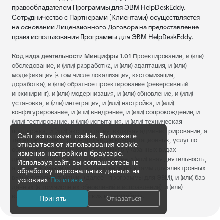
правообладателем Программы для ЭВМ HelpDeskEddy.
Сотрудничество с Партнерами (Клиентами) осуществляется
на основании Лицензионного Договора на предоставление
права использования Программы для ЭВМ HelpDeskEddy.
Код вида деятельности Минцифры 1.01
Проектирование, и (или)
обследование, и (или) разработка, и (или) адаптация, и (или)
модификация (в том числе локализация, кастомизация,
доработка), и (или) обратное проектирование (реверсивный
инжиниринг), и (или) модернизация, и (или) обновление, и (или)
установка, и (или) интеграция, и (или) настройка, и (или)
конфигурирование, и (или) внедрение, и (или) сопровождение, и
(или) тестирование, и (или) испытания, и (или) техническая
поддержка, и (или) эксплуатация, включая администрирование, а
Сайт использует cookie. Вы можете
также оказание услуг (в том числе консультационных, услуг по
отказаться от использования cookie,
обучению, экспертных услуг и иных) в указанных видах
изменив настройки в браузере.
деятельности (далее - проектирование и (или) иная деятельность,
Используя сайт, вы соглашаетесь на
а также оказание услуг), в отношении программ для электронных
обработку персональных данных на
вычислительных машин (далее - программы для ЭВМ), и (или) баз
условиях
Политики
.
данных (в том числе их обновлений и исправлений), и (или)
визуальных пользовательских интерфейсов.
Принять
Отказаться