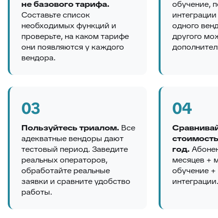
не базового тарифа.
обучение, 
Составьте список
интеграции 
необходимых функций и
одного венд
проверьте, на каком тарифе
другого мо
они появляются у каждого
дополнител
вендора.
03
04
Пользуйтесь триалом.
Все
Сравнива
адекватные вендоры дают
стоимость
тестовый период. Заведите
год.
Абонен
реальных операторов,
месяцев + 
обработайте реальные
обучение +
заявки и сравните удобство
интеграции
работы.