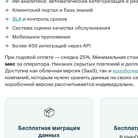
ИИ-аналитика: автоматическая категоризация и ре
Клиентский портал и база знаний
SLA
и контроль сроков
Система оценки качества обслуживания
Мобильное приложение
Более 400 интеграций через API
При годовой оплате — скидка 25%. Минимальная сто
мес
за оператора. Никаких скрытых платежей и допла
Доступна как облачная версия (SaaS), так и
коробочна
компаний, которым нужно хранить данные на своих с
коробочной версии рассчитывается индивидуально.
📦
Бесплатная миграция
Бесплат
данных
В HelpD