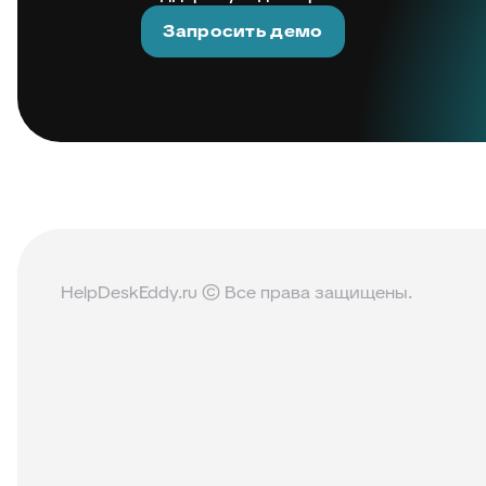
Запросить демо
HelpDeskEddy.ru © Все права защищены.