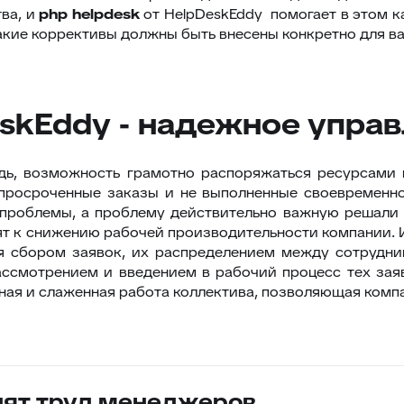
ва, и
php helpdesk
от HelpDeskEddy помогает в этом ка
 какие коррективы должны быть внесены конкретно для в
eskEddy - надежное упра
дь, возможность грамотно распоряжаться ресурсами 
 просроченные заказы и не выполненные своевременно
роблемы, а проблему действительно важную решали т
дят к снижению рабочей производительности компании.
я сбором заявок, их распределением между сотрудн
рассмотрением и введением в рабочий процесс тех за
ная и слаженная работа коллектива, позволяющая компа
нят труд менеджеров