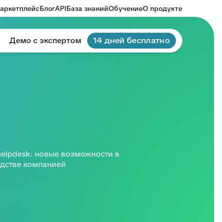
аркетплейс
Блог
API
База знаний
Обучение
О продукте
Демо с экспертом
14 дней бесплатно