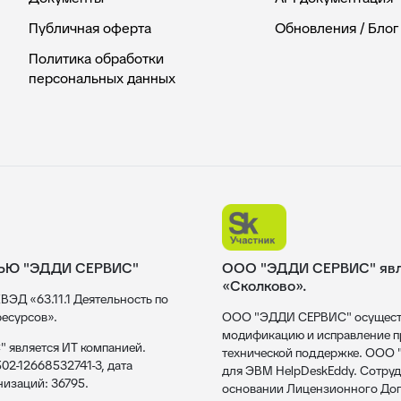
Публичная оферта
Обновления / Блог
Политика обработки
персональных данных
ЬЮ "ЭДДИ СЕРВИС"
ООО "ЭДДИ СЕРВИС" явля
«Сколково».
ВЭД «63.11.1 Деятельность по
есурсов».
ООО "ЭДДИ СЕРВИС" осуществл
модификацию и исправление пр
 является ИТ компанией.
технической поддержке. ООО
02-12668532741-3, дата
для ЭВМ HelpDeskEddy. Сотруд
низаций: 36795.
основании Лицензионного Дог