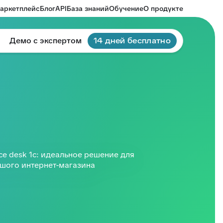
аркетплейс
Блог
API
База знаний
Обучение
О продукте
Демо с экспертом
14 дней бесплатно