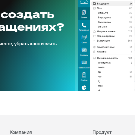
 создать
ращениях?
есте, убрать хаос и взять
Компания
Продукт