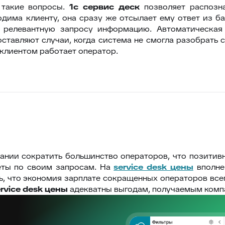
 такие вопросы.
1с сервис деск
позволяет распозна
дима клиенту, она сразу же отсылает ему ответ из б
 релевантную запросу информацию. Автоматическая
авляют случаи, когда система не смогла разобрать су
 клиентом работает оператор.
нии сократить большинство операторов, что позитивн
еты по своим запросам. На
service desk цены
вполне
ь, что экономия зарплате сокращенных операторов все
ervice desk цены
адекватны выгодам, получаемым компа