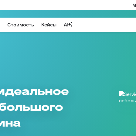
М
Стоимость
Кейсы
AI
: идеальное
ебольшого
ина