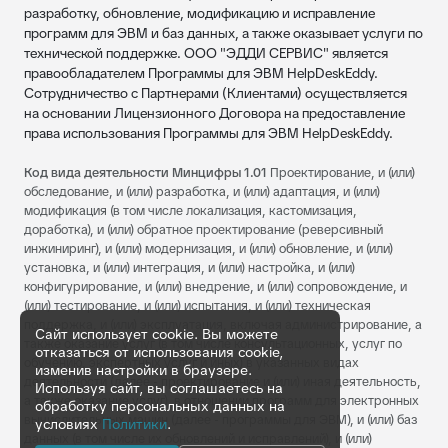
разработку, обновление, модификацию и исправление
программ для ЭВМ и баз данных, а также оказывает услуги по
технической поддержке. ООО "ЭДДИ СЕРВИС" является
правообладателем Программы для ЭВМ HelpDeskEddy.
Сотрудничество с Партнерами (Клиентами) осуществляется
на основании Лицензионного Договора на предоставление
права использования Программы для ЭВМ HelpDeskEddy.
Код вида деятельности Минцифры 1.01
Проектирование, и (или)
обследование, и (или) разработка, и (или) адаптация, и (или)
модификация (в том числе локализация, кастомизация,
доработка), и (или) обратное проектирование (реверсивный
инжиниринг), и (или) модернизация, и (или) обновление, и (или)
установка, и (или) интеграция, и (или) настройка, и (или)
конфигурирование, и (или) внедрение, и (или) сопровождение, и
(или) тестирование, и (или) испытания, и (или) техническая
поддержка, и (или) эксплуатация, включая администрирование, а
Сайт использует cookie. Вы можете
также оказание услуг (в том числе консультационных, услуг по
отказаться от использования cookie,
обучению, экспертных услуг и иных) в указанных видах
изменив настройки в браузере.
деятельности (далее - проектирование и (или) иная деятельность,
Используя сайт, вы соглашаетесь на
а также оказание услуг), в отношении программ для электронных
обработку персональных данных на
вычислительных машин (далее - программы для ЭВМ), и (или) баз
условиях
Политики
.
данных (в том числе их обновлений и исправлений), и (или)