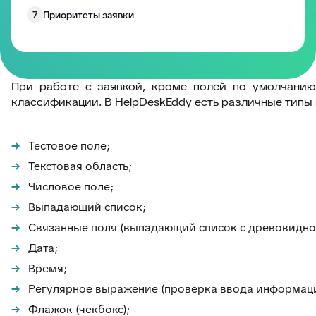
7
Приоритеты заявки
8
Статусы
9
Типы заявок
10
Поиск, Фильтр, Сортировка
При работе с заявкой, кроме полей по умолчанию
классификации. В HelpDeskEddy есть различные типы
11
Фильтрация заявок
12
Аудит по заявке
Тестовое поле;
13
Учёт трудозатрат
Текстовая область;
14
Шаблоны ответов
Числовое поле;
15
Заморозка заявок
Выпадающий список;
16
Контроль заявки
Связанные поля (выпадающий список с древовидной
Дата;
17
Метки к тикетам
Время;
18
Блокировка заявок
Регулярное выражение (проверка ввода информаци
19
Экспорт заявки
Флажок (чекбокс);