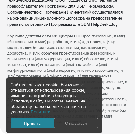
технической поддержке. ООО "ЭДДИ СЕРВИС" является
правообладателем Программы для ЭВМ HelpDeskEddy.
Сотрудничество с Партнерами (Клиентами) осуществляется
на основании Лицензионного Договора на предоставление
права использования Программы для ЭВМ HelpDeskEddy.
Код вида деятельности Минцифры 1.01
Проектирование, и (или)
обследование, и (или) разработка, и (или) адаптация, и (или)
модификация (в том числе локализация, кастомизация,
доработка), и (или) обратное проектирование (реверсивный
инжиниринг), и (или) модернизация, и (или) обновление, и (или)
установка, и (или) интеграция, и (или) настройка, и (или)
конфигурирование, и (или) внедрение, и (или) сопровождение, и
(или) тестирование, и (или) испытания, и (или) техническая
поддержка, и (или) эксплуатация, включая администрирование, а
Сайт использует cookie. Вы можете
также оказание услуг (в том числе консультационных, услуг по
отказаться от использования cookie,
обучению, экспертных услуг и иных) в указанных видах
изменив настройки в браузере.
деятельности (далее - проектирование и (или) иная деятельность,
Используя сайт, вы соглашаетесь на
а также оказание услуг), в отношении программ для электронных
обработку персональных данных на
вычислительных машин (далее - программы для ЭВМ), и (или) баз
условиях
Политики
.
данных (в том числе их обновлений и исправлений), и (или)
визуальных пользовательских интерфейсов.
Принять
Отказаться