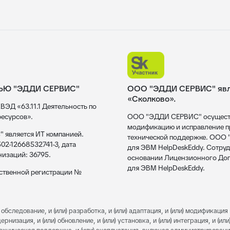
ЬЮ "ЭДДИ СЕРВИС"
ООО "ЭДДИ СЕРВИС" явля
«Сколково».
ВЭД «63.11.1 Деятельность по
есурсов».
ООО "ЭДДИ СЕРВИС" осуществл
модификацию и исправление пр
 является ИТ компанией.
технической поддержке. ООО
02-12668532741-3, дата
для ЭВМ HelpDeskEddy. Сотруд
низаций: 36795.
основании Лицензионного Дог
для ЭВМ HelpDeskEddy.
рственной регистрации №
обследование, и (или) разработка, и (или) адаптация, и (или) модификация 
изация, и (или) обновление, и (или) установка, и (или) интеграция, и (или)