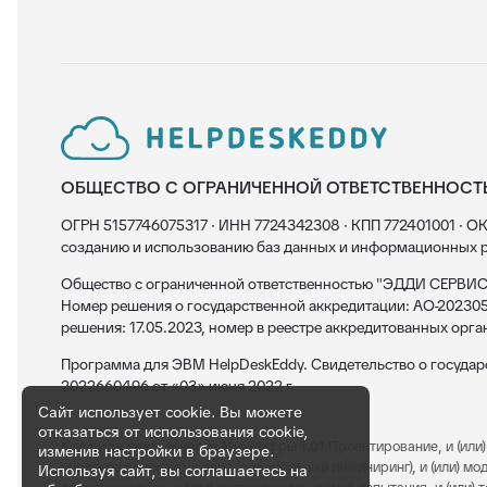
ОБЩЕСТВО С ОГРАНИЧЕННОЙ ОТВЕТСТВЕННОСТ
ОГРН 5157746075317 · ИНН 7724342308 · КПП 772401001 · ОК
созданию и использованию баз данных и информационных р
Общество с ограниченной ответственностью "ЭДДИ СЕРВИС"
Номер решения о государственной аккредитации: АО-202305
решения: 17.05.2023, номер в реестре аккредитованных орга
Программа для ЭВМ HelpDeskEddy. Свидетельство о госуда
2022660496 от «03» июня 2022 г.
Сайт использует cookie. Вы можете
отказаться от использования cookie,
Код вида деятельности Минцифры 1.01
Проектирование, и (или) 
изменив настройки в браузере.
обратное проектирование (реверсивный инжиниринг), и (или) модерн
Используя сайт, вы соглашаетесь на