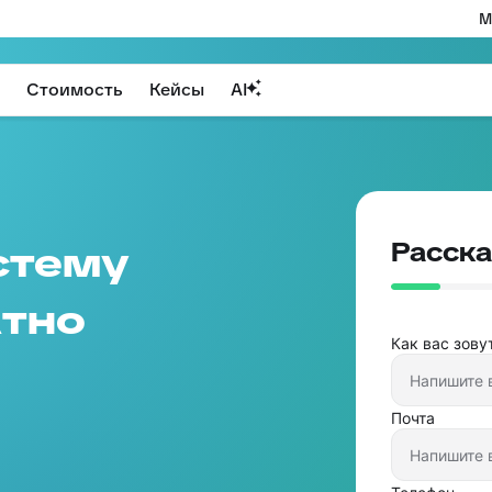
М
Стоимость
Кейсы
AI
Расска
стему
тно
Как вас зову
Почта