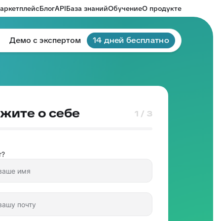
аркетплейс
Блог
API
База знаний
Обучение
О продукте
Демо с экспертом
14 дней бесплатно
жите о себе
1 / 3
т?