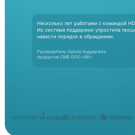
Несколько лет работаем с командой HD
Их система поддержки упростила проц
навести порядок в обращениях.
Руководитель отдела поддержки
Руководитель департамента
Директор Департамента продаж
Руководитель отдела
Директор по онлайн бизнесу
Директор по клиентскому опыту
Руководитель клиентской службы «Циан»
продуктов СМБ ООО «ВК»
по работе с клиентами
и послепродажного обслуживания
по работе с клиентами