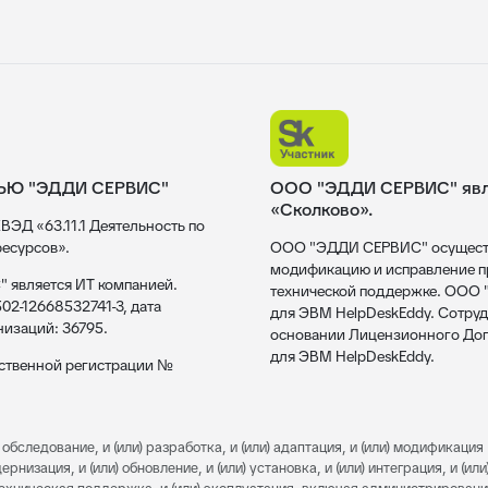
ЬЮ "ЭДДИ СЕРВИС"
ООО "ЭДДИ СЕРВИС" явля
«Сколково».
ВЭД «63.11.1 Деятельность по
есурсов».
ООО "ЭДДИ СЕРВИС" осуществл
модификацию и исправление пр
 является ИТ компанией.
технической поддержке. ООО
02-12668532741-3, дата
для ЭВМ HelpDeskEddy. Сотруд
низаций: 36795.
основании Лицензионного Дог
для ЭВМ HelpDeskEddy.
рственной регистрации №
обследование, и (или) разработка, и (или) адаптация, и (или) модификация 
изация, и (или) обновление, и (или) установка, и (или) интеграция, и (или)