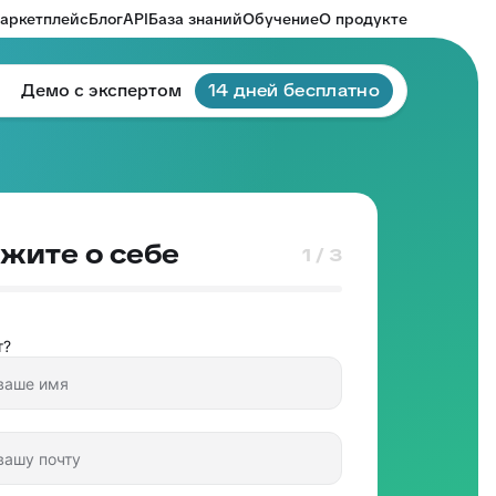
аркетплейс
Блог
API
База знаний
Обучение
О продукте
Демо с экспертом
14 дней бесплатно
жите о себе
1 / 3
т?