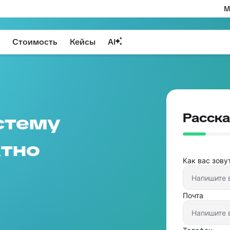
М
Стоимость
Кейсы
AI
Расска
стему
тно
Как вас зову
Почта