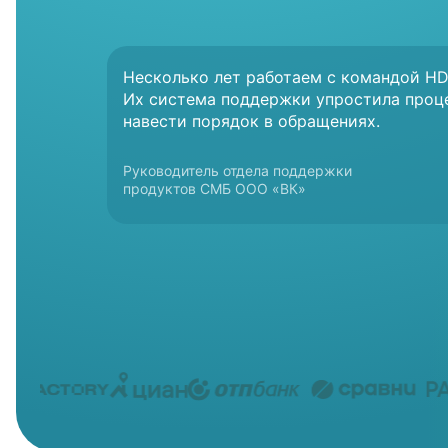
Несколько лет работаем с командой HD
Их система поддержки упростила проц
навести порядок в обращениях.
Руководитель отдела поддержки
Руководитель департамента
Директор Департамента продаж
Руководитель отдела
Директор по онлайн бизнесу
Директор по клиентскому опыту
Руководитель клиентской службы «Циан»
продуктов СМБ ООО «ВК»
по работе с клиентами
и послепродажного обслуживания
по работе с клиентами