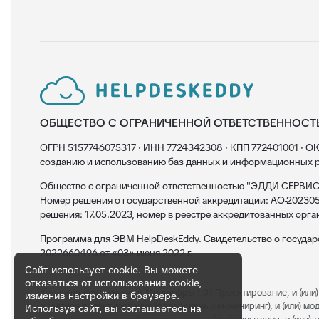
ОБЩЕСТВО С ОГРАНИЧЕННОЙ ОТВЕТСТВЕННОСТ
ОГРН 5157746075317 · ИНН 7724342308 · КПП 772401001 · ОК
созданию и использованию баз данных и информационных р
Общество с ограниченной ответственностью "ЭДДИ СЕРВИС"
Номер решения о государственной аккредитации: АО-202305
решения: 17.05.2023, номер в реестре аккредитованных орга
Программа для ЭВМ HelpDeskEddy. Свидетельство о госуда
2022660496 от «03» июня 2022 г.
Сайт использует cookie. Вы можете
отказаться от использования cookie,
Код вида деятельности Минцифры 1.01
Проектирование, и (или) 
изменив настройки в браузере.
обратное проектирование (реверсивный инжиниринг), и (или) модерн
Используя сайт, вы соглашаетесь на