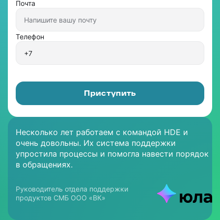
Почта
Телефон
Приступить
Несколько лет работаем с командой HDE и
очень довольны. Их система поддержки
упростила процессы и помогла навести порядок
в обращениях.
Руководитель департамента
Руководитель клиентской службы
Руководитель отдела
Руководитель отдела поддержки
по работе с клиентами
«Циан»
по работе с клиентами
Директор Департамента продаж
Директор по онлайн бизнесу
Директор по клиентскому опыту
продуктов СМБ ООО «ВК»
и послепродажного обслуживания