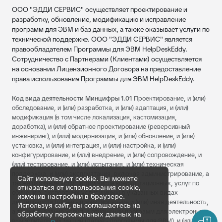
ООО "ЭДДИ СЕРВИС" осуществляет проектирование и
разработку, обновление, модификацию и исправление
программ для ЭВМ и баз данных, а также оказывает услуги по
технической поддержке. ООО "ЭДДИ СЕРВИС" является
правообладателем Программы для ЭВМ HelpDeskEddy.
Сотрудничество с Партнерами (Клиентами) осуществляется
на основании Лицензионного Договора на предоставление
права использования Программы для ЭВМ HelpDeskEddy.
Код вида деятельности Минцифры 1.01
Проектирование, и (или)
обследование, и (или) разработка, и (или) адаптация, и (или)
модификация (в том числе локализация, кастомизация,
доработка), и (или) обратное проектирование (реверсивный
инжиниринг), и (или) модернизация, и (или) обновление, и (или)
установка, и (или) интеграция, и (или) настройка, и (или)
конфигурирование, и (или) внедрение, и (или) сопровождение, и
(или) тестирование, и (или) испытания, и (или) техническая
поддержка, и (или) эксплуатация, включая администрирование, а
Сайт использует cookie. Вы можете
также оказание услуг (в том числе консультационных, услуг по
отказаться от использования cookie,
обучению, экспертных услуг и иных) в указанных видах
изменив настройки в браузере.
деятельности (далее - проектирование и (или) иная деятельность,
Используя сайт, вы соглашаетесь на
а также оказание услуг), в отношении программ для электронных
обработку персональных данных на
вычислительных машин (далее - программы для ЭВМ), и (или) баз