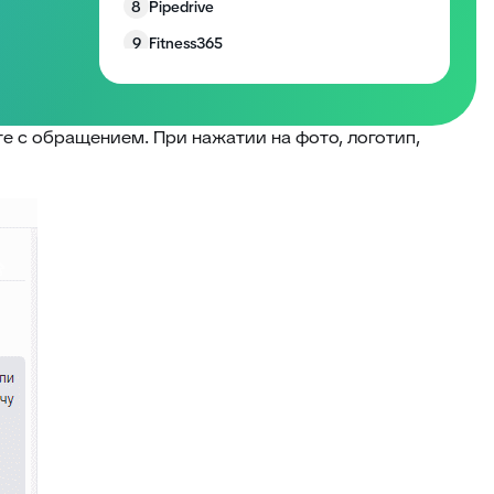
8
Pipedrive
9
Fitness365
10
LPTracker
11
Salesforce
е с обращением. При нажатии на фото, логотип,