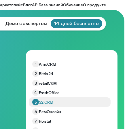
аркетплейс
Блог
API
База знаний
Обучение
О продукте
Демо с экспертом
14 дней бесплатно
1
AmoCRM
2
Bitrix24
3
retailCRM
4
FreshOffice
5
S2 CRM
6
РемОнлайн
7
Roistat