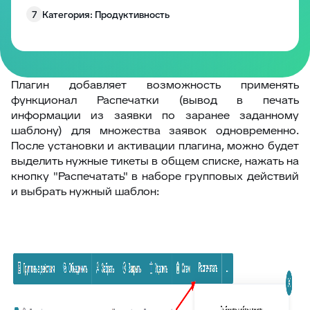
7
Категория: Продуктивность
8
Категория: Работа с полями
9
Категория: Уведомления
10
Изменение размера блоков заявки
Плагин добавляет возможность применять
функционал Распечатки (вывод в печать
Запрос согласия на обработку персональных
11
информации из заявки по заранее заданному
данных
шаблону) для множества заявок одновременно.
12
EddyPlay
После установки и активации плагина, можно будет
выделить нужные тикеты в общем списке, нажать на
13
Опросы/Голосование
кнопку "Распечатать" в наборе групповых действий
14
Подтверждение отправки ответа
и выбрать нужный шаблон:
15
Глобальное уведомление
16
Скрыть боковые панели заявки
17
Запретить создание заявки без клиента
18
Комментарии по умолчанию
19
Превышение количества заявок в фильтре