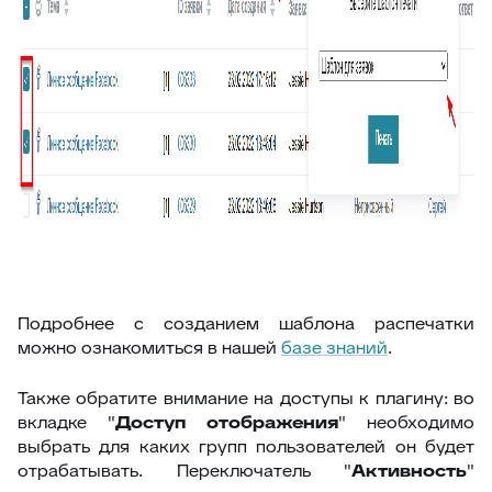
20
Подсказка адреса (DaData)
21
Поиск по странице базы знаний
22
Отображать язык пользователя
23
Упорядочить поля заявки
24
Отображать поля контактов в Омни
25
Спрятать поля контактов в заявке
26
Канал связи по умолчанию
27
Копирование заявки
28
Цепочка статусов
Подробнее с созданием шаблона распечатки
29
Групповая распечатка
можно ознакомиться в нашей
базе знаний
.
30
Копировать поля клиента
Также обратите внимание на доступы к плагину: во
31
Возврат к списку заявок
вкладке "
Доступ отображения
" необходимо
выбрать для каких групп пользователей он будет
32
Массовое закрытие заявок
отрабатывать. Переключатель "
Активность
"
33
Подзаявки в Омни