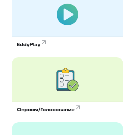
EddyPlay
Опросы/Голосование