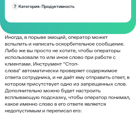
7
Категория: Продуктивность
8
Категория: Работа с полями
9
Категория: Уведомления
10
Изменение размера блоков заявки
Иногда, в порыве эмоций, оператор может
вспылить и написать оскорбительное сообщение.
Запрос согласия на обработку персональных
11
Либо же вы просто не хотите, чтобы операторы
данных
использовали то или иное слово при работе с
12
EddyPlay
клиентами. Инструмент "Стоп-
слова" автоматически проверяет содержимое
13
Опросы/Голосование
ответа сотрудника, и не даёт ему отправить ответ, в
14
Подтверждение отправки ответа
котором присутствует одно из запрещенных слов.
Дополнительно можно будет настроить
15
Глобальное уведомление
всплывающую подсказку, чтобы оператор понимал,
16
Скрыть боковые панели заявки
какое именно слово в его ответе является
недопустимым и переписал его:
17
Запретить создание заявки без клиента
18
Комментарии по умолчанию
19
Превышение количества заявок в фильтре