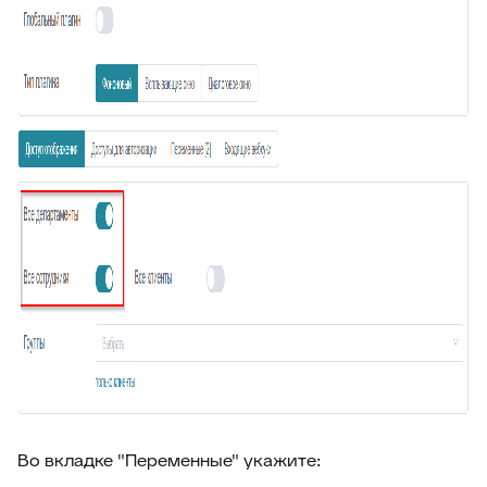
74
Отчёт по суфлёру
75
Helpfy: обучение бота на базе знаний
76
Напоминание о смене статуса
77
Тема заявки во вкладке браузера
78
Автостатус сотрудника
79
Умное упоминание
80
Глобальный поиск
81
ИИ-аналитика заявки
82
Конец смены
83
Автоподпись сотрудника
84
Контроль качества заявки
85
Умное распределение по департаментам
86
Улучшение ответа
Во вкладке "Переменные" укажите:
87
Отчёт по контролю качества заявки