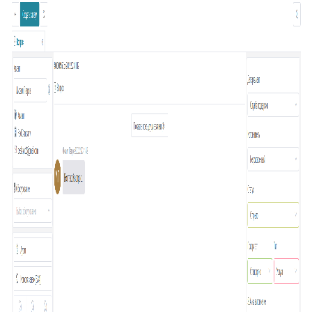
20
Подсказка адреса (DaData)
21
Поиск по странице базы знаний
22
Отображать язык пользователя
23
Упорядочить поля заявки
24
Отображать поля контактов в Омни
25
Спрятать поля контактов в заявке
26
Канал связи по умолчанию
27
Копирование заявки
28
Цепочка статусов
29
Групповая распечатка
30
Копировать поля клиента
31
Возврат к списку заявок
32
Массовое закрытие заявок
33
Подзаявки в Омни