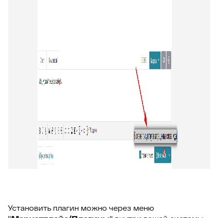
47
Внешние ссылки (омни)
48
Список подзаявок
49
Добавить автора ответа в метки
50
Выделение фейковой почты
51
Стоп-слова
52
Цвет фона выпадающего списка
53
Уведомление про блеклист
54
Настройка видимости атрибутов заявки
55
Подсчёт кол-ва символов ответа
56
Оповещение про объединение заявок
57
Время ответа оператора с момента назначения
58
Уведомления партнерам
59
Горячие клавиши
Установить плагин можно через меню
60
Клонирование дополнительных полей