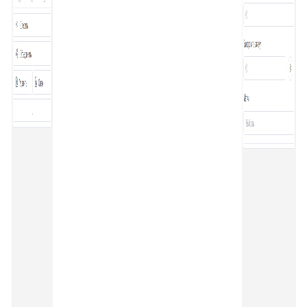
34
Ограничение доступа к отчетам
35
Открытие заявки в Омни
36
Свернуть/развернуть цитирование
37
Предыдущие исполнители
38
Подсвечивание текста
39
Скрыть кнопки заявки
40
Запись меток из дополнительного поля
41
История заявок по полю заявки
42
История заявок связанных контактов
43
Дополнительная панель навигации в заявках
44
Наблюдатели
45
Подтверждение макроса
46
Внешние ссылки