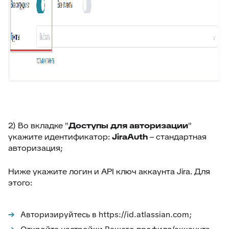
73
Суфлёр — ИИ-помощник в HelpDeskEddy
74
Отчёт по суфлёру
75
Helpfy: обучение бота на базе знаний
76
Напоминание о смене статуса
77
Тема заявки во вкладке браузера
78
Автостатус сотрудника
79
Умное упоминание
80
Глобальный поиск
2) Во вкладке "
Доступы для авторизации
"
укажите идентификатор:
JiraAuth
– стандартная
81
ИИ-аналитика заявки
авторизация;
82
Конец смены
Ниже укажите логин и API ключ аккаунта Jira. Для
83
Автоподпись сотрудника
этого:
84
Контроль качества заявки
85
Умное распределение по департаментам
Авторизируйтесь в https://id.atlassian.com;
86
Улучшение ответа