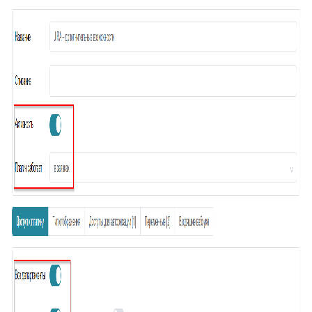
60
Клонирование дополнительных полей
61
Поля компании в заявке
62
Jira – дополнительные возможности
63
Чек-листы
64
Видимость переписки
65
Интеграция с CloudPayments
66
Яндекс переводчик
67
Закрепленные сообщения
68
Цвет заявок в общем списке
69
Раскрыть ответ
70
Загрузка/выгрузка темы базы знаний
71
Отчёт по аудиту (расширенные возможности)
72
Интеграция с Wazzup24