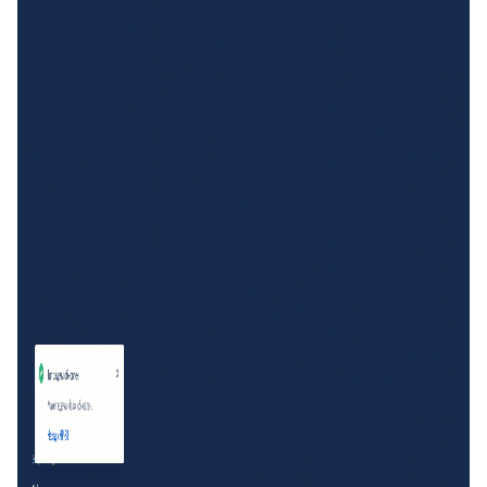
33
Подзаявки в Омни
34
Ограничение доступа к отчетам
35
Открытие заявки в Омни
36
Свернуть/развернуть цитирование
37
Предыдущие исполнители
38
Подсвечивание текста
39
Скрыть кнопки заявки
40
Запись меток из дополнительного поля
41
История заявок по полю заявки
42
История заявок связанных контактов
43
Дополнительная панель навигации в заявках
44
Наблюдатели
45
Подтверждение макроса