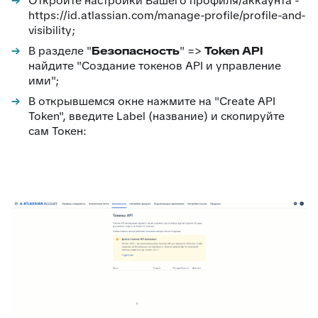
Откройте настройки Вашего профиля/аккаунта -
https://id.atlassian.com/manage-profile/profile-and-
87
Отчёт по контролю качества заявки
visibility;
88
Google переводчик
В разделе "
Безопасность
" =>
Token API
найдите "Создание токенов API и управление
ими";
В открывшемся окне нажмите на "Сreate API
Token", введите Label (название) и скопируйте
сам Токен: