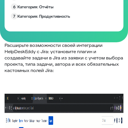
6
Категория: Отчёты
7
Категория: Продуктивность
8
Категория: Работа с полями
9
Категория: Уведомления
10
Изменение размера блоков заявки
Расширьте возможности своей интеграции
HelpDeskEddy с Jira: установите плагин и
Запрос согласия на обработку персональных
11
создавайте задачи в Jira из заявки с учетом выбора
данных
проекта, типа задачи, автора и всех обязательных
12
EddyPlay
кастомных полей Jira:
13
Опросы/Голосование
14
Подтверждение отправки ответа
15
Глобальное уведомление
16
Скрыть боковые панели заявки
17
Запретить создание заявки без клиента
18
Комментарии по умолчанию