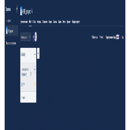
19
Превышение количества заявок в фильтре
20
Подсказка адреса (DaData)
21
Поиск по странице базы знаний
22
Отображать язык пользователя
23
Упорядочить поля заявки
24
Отображать поля контактов в Омни
25
Спрятать поля контактов в заявке
26
Канал связи по умолчанию
27
Копирование заявки
28
Цепочка статусов
29
Групповая распечатка
30
Копировать поля клиента
31
Возврат к списку заявок
32
Массовое закрытие заявок