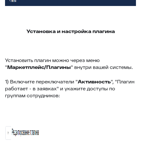
46
Внешние ссылки
47
Внешние ссылки (омни)
48
Список подзаявок
Установка и настройка плагина
49
Добавить автора ответа в метки
50
Выделение фейковой почты
51
Стоп-слова
Установить плагин можно через меню
52
Цвет фона выпадающего списка
"
Маркетплейс/Плагины
" внутри вашей системы.
53
Уведомление про блеклист
1) Включите переключатели "
Активность
", "
Плагин
54
Настройка видимости атрибутов заявки
работает - в заявках
" и укажите доступы по
группам сотрудников:
55
Подсчёт кол-ва символов ответа
56
Оповещение про объединение заявок
57
Время ответа оператора с момента назначения
58
Уведомления партнерам
59
Горячие клавиши