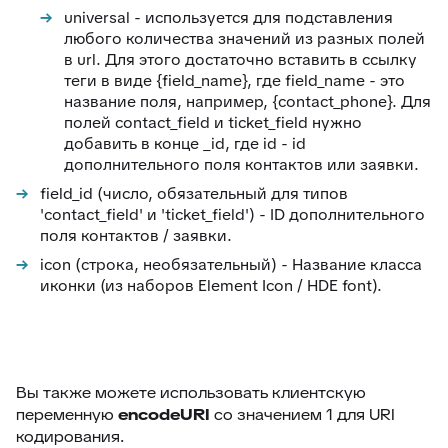
74
Отчёт по суфлёру
universal - используется для подставления
любого количества значений из разных полей
75
Helpfy: обучение бота на базе знаний
в url. Для этого достаточно вставить в ссылку
76
Напоминание о смене статуса
теги в виде {field_name}, где field_name - это
название поля, например, {contact_phone}. Для
77
Тема заявки во вкладке браузера
полей contact_field и ticket_field нужно
78
Автостатус сотрудника
добавить в конце _id, где id - id
дополнительного поля контактов или заявки.
79
Умное упоминание
field_id (число, обязательный для типов
80
Глобальный поиск
'contact_field' и 'ticket_field') - ID дополнительного
поля контактов / заявки.
81
ИИ-аналитика заявки
icon (строка, необязательный) - Название класса
82
Конец смены
иконки (из наборов Element Icon / HDE font).
83
Автоподпись сотрудника
84
Контроль качества заявки
85
Умное распределение по департаментам
Вы также можете использовать клиентскую
86
Улучшение ответа
переменную
encodeURI
со значением 1 для URI
87
Отчёт по контролю качества заявки
кодирования.