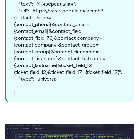
"text": "Универсальная",
"url": "https://www.google.ru/search?
contact_phone=
{contact_phone}&contact_email=
{contact_email}&contact_field=
{contact_field_70}&contact_company=
{contact_company}&contact_group=
{contact_group}&contact_firstname=
{contact_firstname}&contact_lastname=
{contact_lastname}&ticket_field_12=
{ticket_field_12}&ticket_field_17={ticket_field_17}",
"type": "universal"
}
]