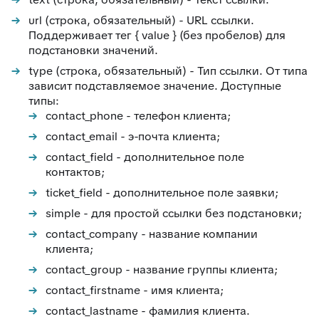
61
Поля компании в заявке
url (строка, обязательный) - URL ссылки.
Поддерживает тег { value } (без пробелов) для
62
Jira – дополнительные возможности
подстановки значений.
63
Чек-листы
type (строка, обязательный) - Тип ссылки. От типа
зависит подставляемое значение. Доступные
64
Видимость переписки
типы:
65
Интеграция с CloudPayments
contact_phone - телефон клиента;
66
Яндекс переводчик
contact_email - э-почта клиента;
contact_field - дополнительное поле
67
Закрепленные сообщения
контактов;
68
Цвет заявок в общем списке
ticket_field - дополнительное поле заявки;
69
Раскрыть ответ
simple - для простой ссылки без подстановки;
70
Загрузка/выгрузка темы базы знаний
contact_company - название компании
клиента;
71
Отчёт по аудиту (расширенные возможности)
contact_group - название группы клиента;
72
Интеграция с Wazzup24
contact_firstname - имя клиента;
73
Суфлёр — ИИ-помощник в HelpDeskEddy
contact_lastname - фамилия клиента.