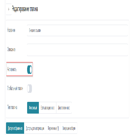
34
Ограничение доступа к отчетам
35
Открытие заявки в Омни
36
Свернуть/развернуть цитирование
37
Предыдущие исполнители
38
Подсвечивание текста
39
Скрыть кнопки заявки
40
Запись меток из дополнительного поля
41
История заявок по полю заявки
42
История заявок связанных контактов
43
Дополнительная панель навигации в заявках
44
Наблюдатели
45
Подтверждение макроса
46
Внешние ссылки