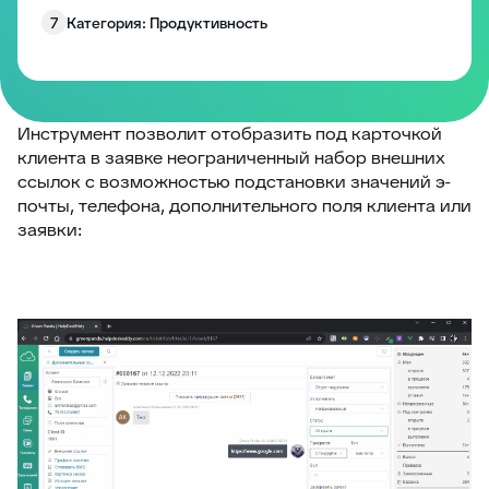
7
Категория: Продуктивность
8
Категория: Работа с полями
9
Категория: Уведомления
10
Изменение размера блоков заявки
Инструмент позволит отобразить под карточкой
клиента в заявке
неограниченный набор внешних
Запрос согласия на обработку персональных
11
ссылок с возможностью подстановки значений э-
данных
почты, телефона, дополнительного поля клиента или
12
EddyPlay
заявки:
13
Опросы/Голосование
14
Подтверждение отправки ответа
15
Глобальное уведомление
16
Скрыть боковые панели заявки
17
Запретить создание заявки без клиента
18
Комментарии по умолчанию
19
Превышение количества заявок в фильтре