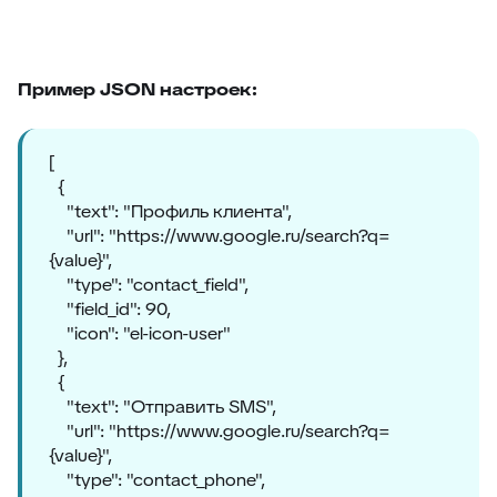
88
Google переводчик
Пример JSON настроек:
[
{
"text": "Профиль клиента",
"url": "https://www.google.ru/search?q=
{value}",
"type": "contact_field",
"field_id": 90,
"icon": "el-icon-user"
},
{
"text": "Отправить SMS",
"url": "https://www.google.ru/search?q=
{value}",
"type": "contact_phone",