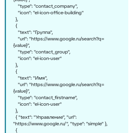
"type": "contact_company",
"icon": "el-icon-office-building"
},
{
"text": "Группа",
"url": "https://www.google.ru/search?q=
{value}",
"type": "contact_group",
"icon": "el-icon-user"
},
{
"text": "Имя",
"url": "https://www.google.ru/search?q=
{value}",
"type": "contact_firstname",
"icon": "el-icon-user"
},
{ "text": "Управление", "url":
"https://www.google.ru/", "type": "simple" },
{