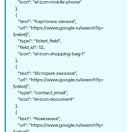
"icon": "el-icon-mobile-phone"
},
{
"text": "Карточка заказа",
"url": "https://www.google.ru/search?q=
{value}",
"type": "ticket_field",
"field_id": 12,
"icon": "el-icon-shopping-bag-1"
},
{
"text": "История заказов",
"url": "https://www.google.ru/search?q=
{value}",
"type": "contact_email",
"icon": "el-icon-document"
},
{
"text": "Компания",
"url": "https://www.google.ru/search?q=
{value}",