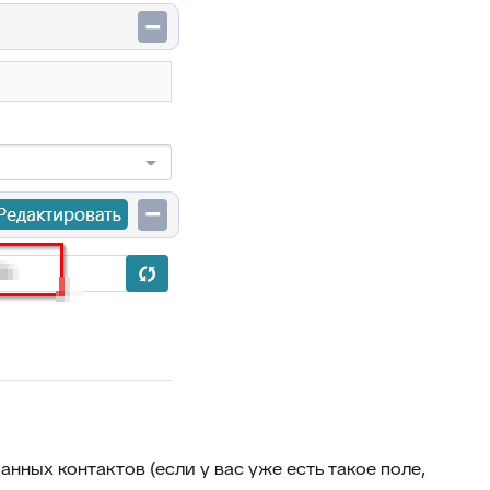
83
Автоподпись сотрудника
84
Контроль качества заявки
Умное распределение по
85
департаментам
86
Улучшение ответа
87
Отчёт по контролю качества заявки
88
Google переводчик
анных контактов (если у вас уже есть такое поле,