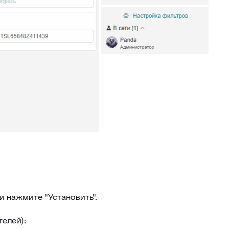
34
Ограничение доступа к отчетам
35
Открытие заявки в Омни
36
Свернуть/развернуть цитирование
37
Предыдущие исполнители
38
Подсвечивание текста
39
Скрыть кнопки заявки
Запись меток из дополнительного
40
поля
41
История заявок по полю заявки
История заявок связанных
42
контактов
Дополнительная панель навигации
43
в заявках
и нажмите "Установить".
44
Наблюдатели
45
Подтверждение макроса
телей):