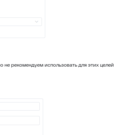
59
Горячие клавиши
Клонирование дополнительных
60
полей
61
Поля компании в заявке
Jira – дополнительные
62
возможности
63
Чек-листы
но не рекомендуем использовать для этих целей
64
Видимость переписки
65
Интеграция с CloudPayments
66
Яндекс переводчик
67
Закрепленные сообщения
68
Цвет заявок в общем списке
69
Раскрыть ответ
Загрузка/выгрузка темы базы
70
знаний