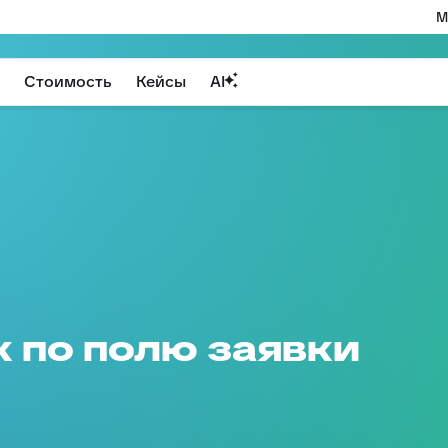
М
Стоимость
Кейсы
AI
к по полю заявки