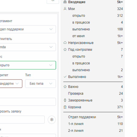
20
Подсказка адреса (DaData)
21
Поиск по странице базы знаний
22
Отображать язык пользователя
23
Упорядочить поля заявки
24
Отображать поля контактов в Омни
25
Спрятать поля контактов в заявке
26
Канал связи по умолчанию
27
Копирование заявки
28
Цепочка статусов
29
Групповая распечатка
30
Копировать поля клиента
31
Возврат к списку заявок
32
Массовое закрытие заявок
33
Подзаявки в Омни