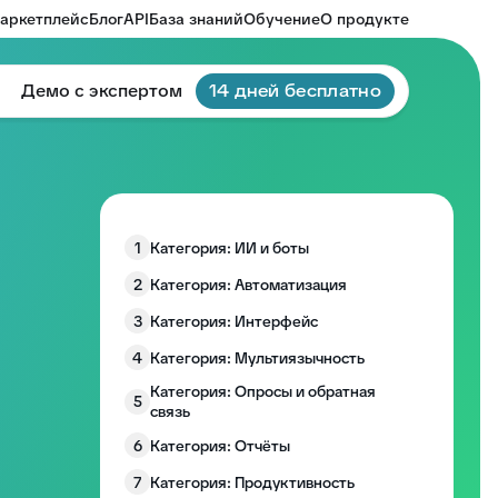
аркетплейс
Блог
API
База знаний
Обучение
О продукте
Демо с экспертом
14 дней бесплатно
1
Категория: ИИ и боты
2
Категория: Автоматизация
3
Категория: Интерфейс
4
Категория: Мультиязычность
Категория: Опросы и обратная
5
связь
6
Категория: Отчёты
7
Категория: Продуктивность