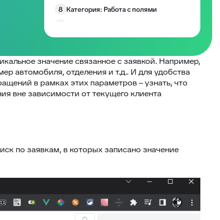
8
Категория: Работа с полями
9
Категория: Уведомления
10
Изменение размера блоков заявки
Запрос согласия на обработку
икальное значение связанное с заявкой. Например,
11
персональных данных
мер автомобиля, отделения и т.д.. И для удобства
12
EddyPlay
щений в рамках этих параметров – узнать, что
я вне зависимости от текущего клиента
13
Опросы/Голосование
14
Подтверждение отправки ответа
15
Глобальное уведомление
16
Скрыть боковые панели заявки
иск по заявкам, в которых записано значение
Запретить создание заявки без
17
клиента
18
Комментарии по умолчанию
Превышение количества заявок в
19
фильтре