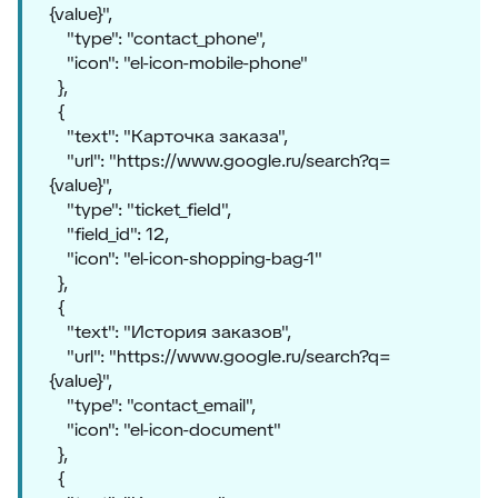
{value}",
"type": "contact_phone",
"icon": "el-icon-mobile-phone"
},
{
"text": "Карточка заказа",
"url": "https://www.google.ru/search?q=
{value}",
"type": "ticket_field",
"field_id": 12,
"icon": "el-icon-shopping-bag-1"
},
{
"text": "История заказов",
"url": "https://www.google.ru/search?q=
{value}",
"type": "contact_email",
"icon": "el-icon-document"
},
{