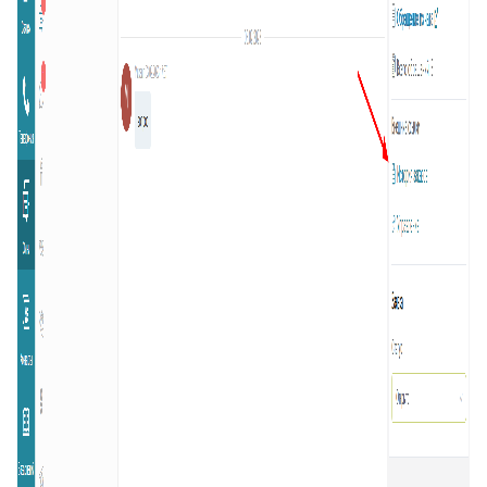
20
Подсказка адреса (DaData)
21
Поиск по странице базы знаний
22
Отображать язык пользователя
23
Упорядочить поля заявки
24
Отображать поля контактов в Омни
25
Спрятать поля контактов в заявке
26
Канал связи по умолчанию
27
Копирование заявки
28
Цепочка статусов
29
Групповая распечатка
30
Копировать поля клиента
31
Возврат к списку заявок
32
Массовое закрытие заявок
33
Подзаявки в Омни