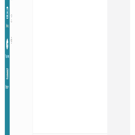
34
Ограничение доступа к отчетам
35
Открытие заявки в Омни
36
Свернуть/развернуть цитирование
37
Предыдущие исполнители
38
Подсвечивание текста
39
Скрыть кнопки заявки
40
Запись меток из дополнительного поля
41
История заявок по полю заявки
42
История заявок связанных контактов
43
Дополнительная панель навигации в заявках
44
Наблюдатели
45
Подтверждение макроса
46
Внешние ссылки