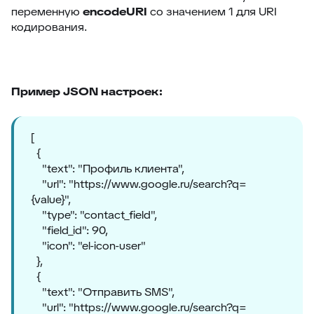
переменную
encodeURI
со значением 1 для URI
кодирования.
Пример JSON настроек:
[
{
"text": "Профиль клиента",
"url": "https://www.google.ru/search?q=
{value}",
"type": "contact_field",
"field_id": 90,
"icon": "el-icon-user"
},
{
"text": "Отправить SMS",
"url": "https://www.google.ru/search?q=