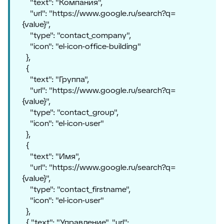
"text": "Компания",
"url": "https://www.google.ru/search?q=
{value}",
"type": "contact_company",
"icon": "el-icon-office-building"
},
{
"text": "Группа",
"url": "https://www.google.ru/search?q=
{value}",
"type": "contact_group",
"icon": "el-icon-user"
},
{
"text": "Имя",
"url": "https://www.google.ru/search?q=
{value}",
"type": "contact_firstname",
"icon": "el-icon-user"
},
{ "text": "Управление", "url":