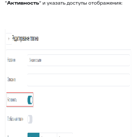
"
Активность
" и указать доступы отображения:
61
Поля компании в заявке
62
Jira – дополнительные возможности
63
Чек-листы
64
Видимость переписки
65
Интеграция с CloudPayments
66
Яндекс переводчик
67
Закрепленные сообщения
68
Цвет заявок в общем списке
69
Раскрыть ответ
70
Загрузка/выгрузка темы базы знаний
71
Отчёт по аудиту (расширенные возможности)
72
Интеграция с Wazzup24
73
Суфлёр — ИИ-помощник в HelpDeskEddy