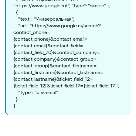
"https://www.google.ru/", "type": "simple" },
{
"text": "Универсальная",
"url": "https://www.google.ru/search?
contact_phone=
{contact_phone}&contact_email=
{contact_email}&contact_field=
{contact_field_70}&contact_company=
{contact_company}&contact_group=
{contact_group}&contact_firstname=
{contact_firstname}&contact_lastname=
{contact_lastname}&ticket_field_12=
{ticket_field_12}&ticket_field_17={ticket_field_17}",
"type": "universal"
}
]