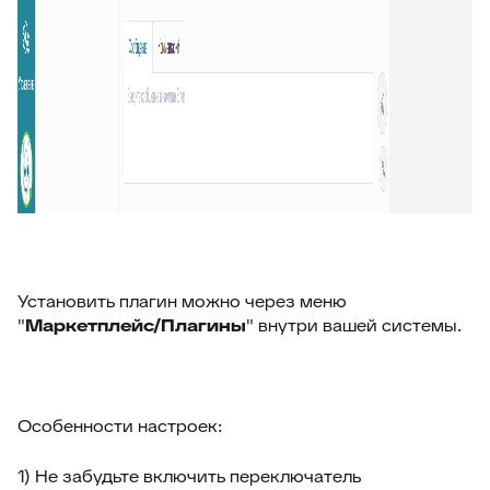
47
Внешние ссылки (омни)
48
Список подзаявок
49
Добавить автора ответа в метки
50
Выделение фейковой почты
51
Стоп-слова
52
Цвет фона выпадающего списка
53
Уведомление про блеклист
54
Настройка видимости атрибутов заявки
55
Подсчёт кол-ва символов ответа
Установить плагин можно через меню
"
Маркетплейс/Плагины
" внутри вашей системы.
56
Оповещение про объединение заявок
57
Время ответа оператора с момента назначения
58
Уведомления партнерам
Особенности настроек:
59
Горячие клавиши
1) Не забудьте включить переключатель
60
Клонирование дополнительных полей