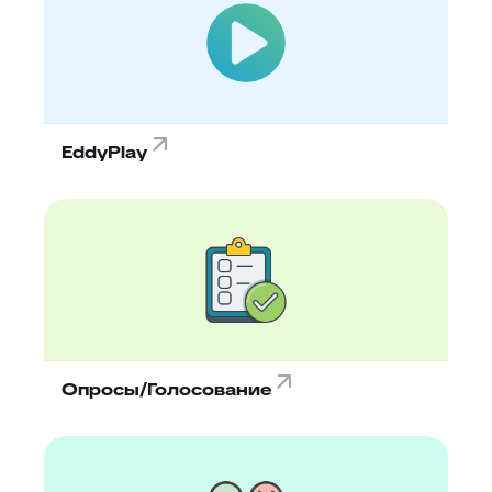
EddyPlay
Опросы/Голосование