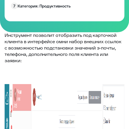
7
Категория: Продуктивность
8
Категория: Работа с полями
9
Категория: Уведомления
10
Изменение размера блоков заявки
Инструмент позволит отобразить под карточкой
клиента в интерфейсе омни набор внешних ссылок
Запрос согласия на обработку персональных
11
с возможностью подстановки значений э-почты,
данных
телефона, дополнительного поля клиента или
12
EddyPlay
заявки:
13
Опросы/Голосование
14
Подтверждение отправки ответа
15
Глобальное уведомление
16
Скрыть боковые панели заявки
17
Запретить создание заявки без клиента
18
Комментарии по умолчанию
19
Превышение количества заявок в фильтре