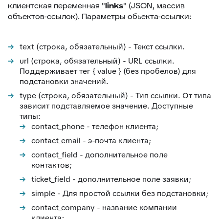
клиентская переменная "
links
" (JSON, массив
88
Google переводчик
объектов-ссылок). Параметры обьекта-ссылки:
text (строка, обязательный) - Текст ссылки.
url (строка, обязательный) - URL ссылки.
Поддерживает тег { value } (без пробелов) для
подстановки значений.
type (строка, обязательный) - Тип ссылки. От типа
зависит подставляемое значение. Доступные
типы:
contact_phone - телефон клиента;
contact_email - э-почта клиента;
contact_field - дополнительное поле
контактов;
ticket_field - дополнительное поле заявки;
simple - Для простой ссылки без подстановки;
contact_company - название компании
клиента;