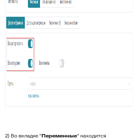
74
Отчёт по суфлёру
75
Helpfy: обучение бота на базе знаний
76
Напоминание о смене статуса
77
Тема заявки во вкладке браузера
78
Автостатус сотрудника
79
Умное упоминание
80
Глобальный поиск
81
ИИ-аналитика заявки
82
Конец смены
83
Автоподпись сотрудника
84
Контроль качества заявки
85
Умное распределение по департаментам
86
Улучшение ответа
87
Отчёт по контролю качества заявки
2) Во вкладке "
Переменные
" находится