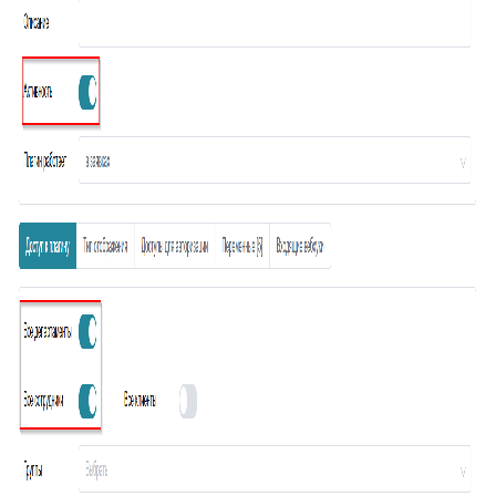
74
Отчёт по суфлёру
75
Helpfy: обучение бота на базе знаний
76
Напоминание о смене статуса
77
Тема заявки во вкладке браузера
78
Автостатус сотрудника
79
Умное упоминание
80
Глобальный поиск
81
ИИ-аналитика заявки
82
Конец смены
83
Автоподпись сотрудника
84
Контроль качества заявки
85
Умное распределение по департаментам
86
Улучшение ответа
87
Отчёт по контролю качества заявки