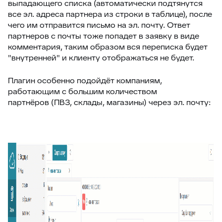
выпадающего списка (автоматически подтянутся
20
Подсказка адреса (DaData)
все эл. адреса партнера из строки в таблице), после
21
Поиск по странице базы знаний
чего им отправится письмо на эл. почту. Ответ
партнеров с почты тоже попадет в заявку в виде
22
Отображать язык пользователя
комментария, таким образом вся переписка будет
23
Упорядочить поля заявки
"внутренней" и клиенту отображаться не будет.
24
Отображать поля контактов в Омни
Плагин особенно подойдёт компаниям,
25
Спрятать поля контактов в заявке
работающим с большим количеством
партнёров (ПВЗ, склады, магазины) через эл. почту:
26
Канал связи по умолчанию
27
Копирование заявки
28
Цепочка статусов
29
Групповая распечатка
30
Копировать поля клиента
31
Возврат к списку заявок
32
Массовое закрытие заявок
33
Подзаявки в Омни