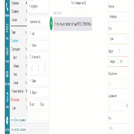
34
Ограничение доступа к отчетам
35
Открытие заявки в Омни
36
Свернуть/развернуть цитирование
37
Предыдущие исполнители
38
Подсвечивание текста
39
Скрыть кнопки заявки
40
Запись меток из дополнительного поля
41
История заявок по полю заявки
42
История заявок связанных контактов
43
Дополнительная панель навигации в заявках
44
Наблюдатели
45
Подтверждение макроса
46
Внешние ссылки