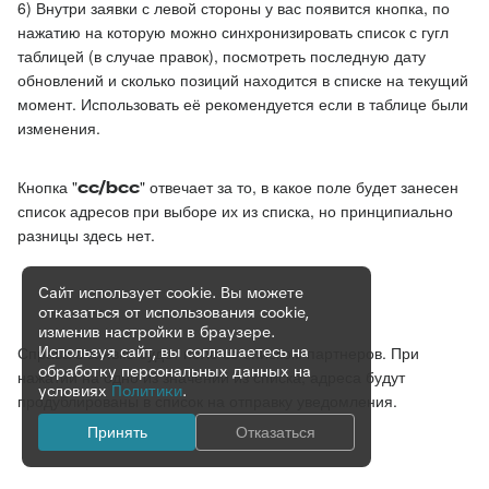
6) Внутри заявки с левой стороны у вас появится кнопка, по
нажатию на которую можно синхронизировать список с гугл
таблицей (в случае правок), посмотреть последную дату
обновлений и сколько позиций находится в списке на текущий
момент. Использовать её рекомендуется если в таблице были
изменения.
Кнопка "
cc/bcc
" отвечает за то, в какое поле будет занесен
список адресов при выборе их из списка, но принципиально
разницы здесь нет.
Сайт использует cookie. Вы можете
отказаться от использования cookie,
изменив настройки в браузере.
Используя сайт, вы соглашаетесь на
Справа в заявке будет поле со списком партнеров. При
обработку персональных данных на
нажатии на одно из значений из списка, адреса будут
условиях
Политики
.
продублированы в список на отправку уведомления.
Принять
Отказаться