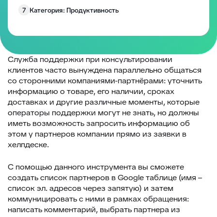
7
Категория: Продуктивность
8
Категория: Работа с полями
9
Категория: Уведомления
10
Изменение размера блоков заявки
Служба поддержки при консультировании
клиентов часто вынуждена параллельно общаться
Запрос согласия на обработку персональных
11
со сторонними компаниями-партнёрами: уточнить
данных
информацию о товаре, его наличии, сроках
12
EddyPlay
доставках и другие различные моменты, которые
операторы поддержки могут не знать, но должны
13
Опросы/Голосование
иметь возможность запросить информацию об
14
Подтверждение отправки ответа
этом у партнеров компании прямо из заявки в
хелпдеске.
15
Глобальное уведомление
16
Скрыть боковые панели заявки
С помощью данного инструмента вы сможете
17
Запретить создание заявки без клиента
создать список партнеров в Google таблице (имя –
список эл. адресов через запятую) и затем
18
Комментарии по умолчанию
коммуницировать c ними в рамках обращения:
19
Превышение количества заявок в фильтре
написать комментарий, выбрать партнера из