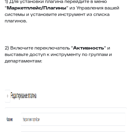
1) Для установки плагина перейдите в меню
61
Поля компании в заявке
"
Маркетплейс/Плагины
" из Управления вашей
системы и установите инструмент из списка
62
Jira – дополнительные возможности
плагинов.
63
Чек-листы
64
Видимость переписки
65
Интеграция с CloudPayments
2) Включите переключатель "
Активность
" и
выставьте доступ к инструменту по группам и
66
Яндекс переводчик
департаментам:
67
Закрепленные сообщения
68
Цвет заявок в общем списке
69
Раскрыть ответ
70
Загрузка/выгрузка темы базы знаний
71
Отчёт по аудиту (расширенные возможности)
72
Интеграция с Wazzup24
73
Суфлёр — ИИ-помощник в HelpDeskEddy