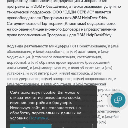
разработку, обновление, модификацию и исправление
программ для ЭВМ и баз данных, а также оказывает услуги по
технической поддержке. ООО "ЭДДИ СЕРВИС" является
правообладателем Программы для ЭВМ HelpDeskEddy.
Сотрудничество с Партнерами (Клиентами) осуществляется
на основании Лицензионного Договора на предоставление
права использования Программы для ЭВМ HelpDeskEddy.
Код вида деятельности Минцифры 1.01
Проектирование, и (или)
обследование, и (или) разработка, и (или) адаптация, и (или)
модификация (в том числе локализация, кастомизация,
доработка), и (или) обратное проектирование (реверсивный
инжиниринг), и (или) модернизация, и (или) обновление, и (или)
установка, и (или) интеграция, и (или) настройка, и (или)
конфигурирование, и (или) внедрение, и (или) сопровождение, и
(или) тестирование, и (или) испытания, и (или) техническая
поддержка, и (или) эксплуатация, включая администрирование, а
Сайт использует cookie. Вы можете
также оказание услуг (в том числе консультационных, услуг по
отказаться от использования cookie,
обучению, экспертных услуг и иных) в указанных видах
изменив настройки в браузере.
деятельности (далее - проектирование и (или) иная деятельность,
Используя сайт, вы соглашаетесь на
а также оказание услуг), в отношении программ для электронных
обработку персональных данных на
вычислительных машин (далее - программы для ЭВМ), и (или) баз
условиях
Политики
.
данных (в том числе их обновлений и исправлений), и (или)
визуальных пользовательских интерфейсов.