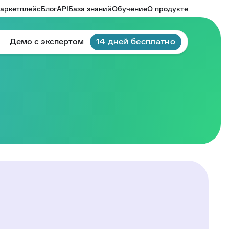
аркетплейс
Блог
API
База знаний
Обучение
О продукте
Демо с экспертом
14 дней бесплатно