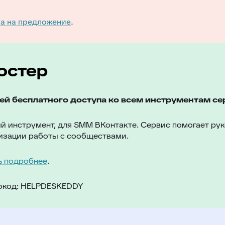
а на предложение
.
остер
ней бесплатного доступа ко всем инструментам се
й инструмент, для SMM ВКонтакте. Сервис помогает ру
изации работы с сообществами.
ь подробнее
.
окод: HELPDESKEDDY