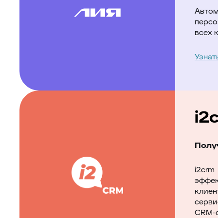
Автом
персо
всех 
Узнат
i2
Полу
i2cr
эффек
клиен
серви
CRM-с