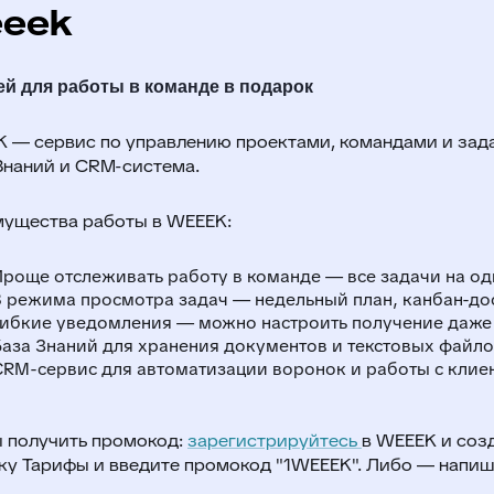
eek
ей для работы в команде в подарок
 — сервис по управлению проектами, командами и зад
Знаний и CRM-система.
ущества работы в WEEEK:
Проще отслеживать работу в команде — все задачи на од
3 режима просмотра задач — недельный план, канбан-дос
Гибкие уведомления — можно настроить получение даже 
База Знаний для хранения документов и текстовых файло
CRM-сервис для автоматизации воронок и работы с клие
 получить промокод:
зарегистрируйтесь
в WEEEK и соз
ку Тарифы и введите промокод "1WEEEK". Либо — напиши