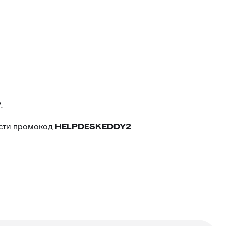
.
ести промокод
HELPDESKEDDY2