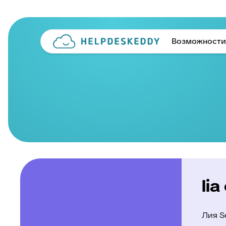
Возможности
lia
Лия S