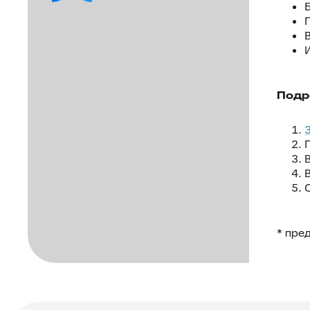
Подр
* пре