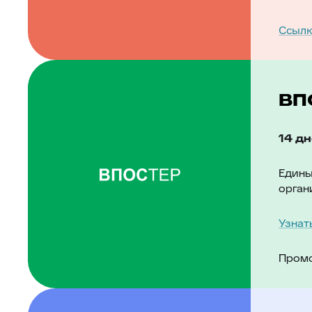
Ссылк
вп
14 д
Едины
орган
Узнат
Пром