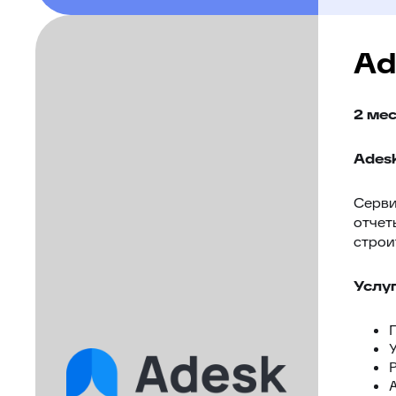
Ad
2 ме
Ades
Серви
отчет
строи
Услуг