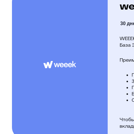
we
30 дн
WEEEK
База 
Преим
Чтобы
вклад