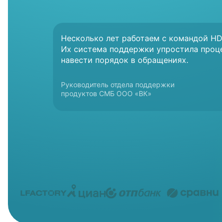
Несколько лет работаем с командой HD
Их система поддержки упростила проц
навести порядок в обращениях.
Руководитель отдела поддержки
Руководитель департамента
Директор Департамента продаж
Руководитель отдела
Директор по онлайн бизнесу
Директор по клиентскому опыту
Руководитель клиентской службы «Циан»
продуктов СМБ ООО «ВК»
по работе с клиентами
и послепродажного обслуживания
по работе с клиентами