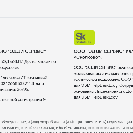
ЬЮ "ЭДДИ СЕРВИС"
ООО "ЭДДИ СЕРВИС" явля
«Сколково».
ВЭД «63.11.1 Деятельность по
есурсов».
ООО "ЭДДИ СЕРВИС" осуществл
модификацию и исправление пр
 является ИТ компанией.
технической поддержке. ООО
02-12668532741-3, дата
для ЭВМ HelpDeskEddy. Сотруд
низаций: 36795.
основании Лицензионного Дог
для ЭВМ HelpDeskEddy.
рственной регистрации №
обследование, и (или) разработка, и (или) адаптация, и (или) модификация 
изация, и (или) обновление, и (или) установка, и (или) интеграция, и (или)