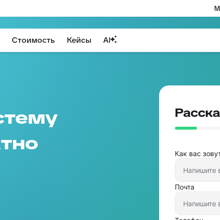
М
Стоимость
Кейсы
AI
Расска
стему
тно
Как вас зову
Почта