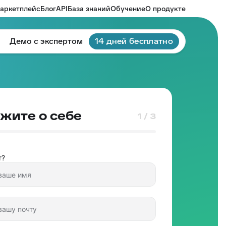
аркетплейс
Блог
API
База знаний
Обучение
О продукте
Демо с экспертом
14 дней бесплатно
жите о себе
1 / 3
т?