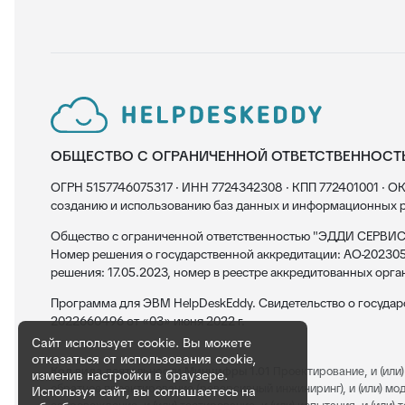
ОБЩЕСТВО С ОГРАНИЧЕННОЙ ОТВЕТСТВЕННОСТ
ОГРН 5157746075317 · ИНН 7724342308 · КПП 772401001 · ОК
созданию и использованию баз данных и информационных р
Общество с ограниченной ответственностью "ЭДДИ СЕРВИС"
Номер решения о государственной аккредитации: АО-202305
решения: 17.05.2023, номер в реестре аккредитованных орга
Программа для ЭВМ HelpDeskEddy. Свидетельство о госуда
2022660496 от «03» июня 2022 г.
Сайт использует cookie. Вы можете
отказаться от использования cookie,
Код вида деятельности Минцифры 1.01
Проектирование, и (или) 
изменив настройки в браузере.
обратное проектирование (реверсивный инжиниринг), и (или) модерн
Используя сайт, вы соглашаетесь на